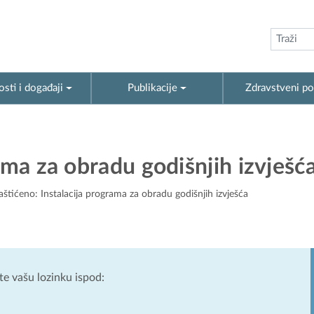
sti i događaji
Publikacije
Zdravstveni po
ama za obradu godišnjih izvješć
aštićeno: Instalacija programa za obradu godišnjih izvješća
ite vašu lozinku ispod: