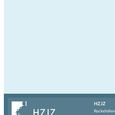
HZJZ
Rockefeller