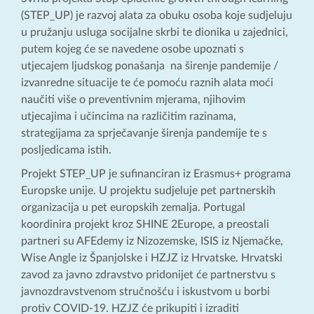
(STEP_UP) je razvoj alata za obuku osoba koje sudjeluju
u pružanju usluga socijalne skrbi te dionika u zajednici,
putem kojeg će se navedene osobe upoznati s
utjecajem ljudskog ponašanja na širenje pandemije /
izvanredne situacije te će pomoću raznih alata moći
naučiti više o preventivnim mjerama, njihovim
utjecajima i učincima na različitim razinama,
strategijama za sprječavanje širenja pandemije te s
posljedicama istih.
Projekt STEP_UP je sufinanciran iz Erasmus+ programa
Europske unije. U projektu sudjeluje pet partnerskih
organizacija u pet europskih zemalja. Portugal
koordinira projekt kroz SHINE 2Europe, a preostali
partneri su AFEdemy iz Nizozemske, ISIS iz Njemačke,
Wise Angle iz Španjolske i HZJZ iz Hrvatske. Hrvatski
zavod za javno zdravstvo pridonijet će partnerstvu s
javnozdravstvenom stručnošću i iskustvom u borbi
protiv COVID-19. HZJZ će prikupiti i izraditi