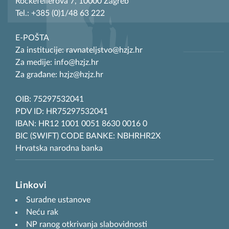
Rockefellerova 7, 10000 Zagreb
Tel.: +385 (0)1/48 63 222
E-POŠTA
Za institucije: ravnateljstvo@hzjz.hr
Za medije: info@hzjz.hr
Za građane: hzjz@hzjz.hr
OIB: 75297532041
PDV ID: HR75297532041
IBAN: HR12 1001 0051 8630 0016 0
BIC (SWIFT) CODE BANKE: NBHRHR2X
Hrvatska narodna banka
Linkovi
Suradne ustanove
Neću rak
NP ranog otkrivanja slabovidnosti