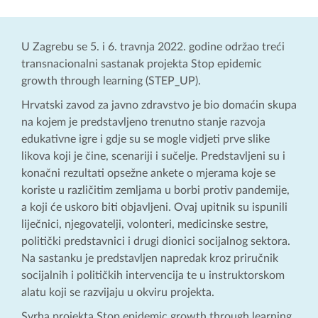
U Zagrebu se 5. i 6. travnja 2022. godine održao treći
transnacionalni sastanak projekta Stop epidemic
growth through learning (STEP_UP).
Hrvatski zavod za javno zdravstvo je bio domaćin skupa
na kojem je predstavljeno trenutno stanje razvoja
edukativne igre i gdje su se mogle vidjeti prve slike
likova koji je čine, scenariji i sučelje. Predstavljeni su i
konačni rezultati opsežne ankete o mjerama koje se
koriste u različitim zemljama u borbi protiv pandemije,
a koji će uskoro biti objavljeni. Ovaj upitnik su ispunili
liječnici, njegovatelji, volonteri, medicinske sestre,
politički predstavnici i drugi dionici socijalnog sektora.
Na sastanku je predstavljen napredak kroz priručnik
socijalnih i političkih intervencija te u instruktorskom
alatu koji se razvijaju u okviru projekta.
Svrha projekta Stop epidemic growth through learning