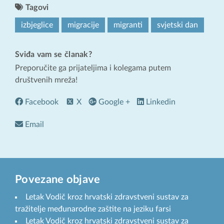
Tagovi
izbjeglice
migracije
migranti
svjetski dan
Sviđa vam se članak?
Preporučite ga prijateljima i kolegama putem
društvenih mreža!
Facebook
X
Google +
Linkedin
Email
Povezane objave
Letak Vodič kroz hrvatski zdravstveni sustav za
tražitelje međunarodne zaštite na jeziku farsi
Letak Vodič kroz hrvatski zdravstveni sustav za