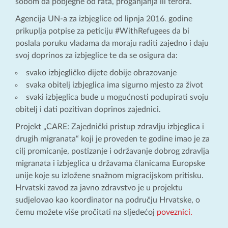
sobom da pobjegne od rata, proganjanja ili terora.
Agencija UN-a za izbjeglice od lipnja 2016. godine
prikuplja potpise za peticiju #WithRefugees da bi
poslala poruku vladama da moraju raditi zajedno i daju
svoj doprinos za izbjeglice te da se osigura da:
svako izbjegličko dijete dobije obrazovanje
svaka obitelj izbjeglica ima sigurno mjesto za život
svaki izbjeglica bude u mogućnosti podupirati svoju
obitelj i dati pozitivan doprinos zajednici.
Projekt „CARE: Zajednički pristup zdravlju izbjeglica i
drugih migranata“ koji je proveden te godine imao je za
cilj promicanje, postizanje i održavanje dobrog zdravlja
migranata i izbjeglica u državama članicama Europske
unije koje su izložene snažnom migracijskom pritisku.
Hrvatski zavod za javno zdravstvo je u projektu
sudjelovao kao koordinator na području Hrvatske, o
čemu možete više pročitati na sljedećoj
poveznici.