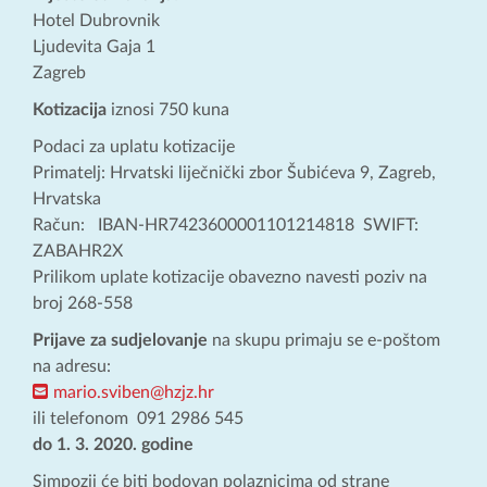
Hotel Dubrovnik
Ljudevita Gaja 1
Zagreb
Kotizacija
iznosi 750 kuna
Podaci za uplatu kotizacije
Primatelj: Hrvatski liječnički zbor Šubićeva 9, Zagreb,
Hrvatska
Račun: IBAN-HR7423600001101214818 SWIFT:
ZABAHR2X
Prilikom uplate kotizacije obavezno navesti poziv na
broj 268-558
Prijave za sudjelovanje
na skupu primaju se e-poštom
na adresu:
mario.sviben@hzjz.hr
ili telefonom 091 2986 545
do 1. 3. 2020. godine
Simpozij će biti bodovan polaznicima od strane