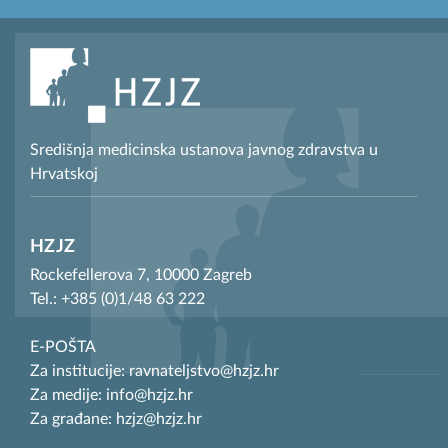
Središnja medicinska ustanova javnog zdravstva u
Hrvatskoj
HZJZ
Rockefellerova 7, 10000 Zagreb
Tel.: +385 (0)1/48 63 222
E-POŠTA
Za institucije: ravnateljstvo@hzjz.hr
Za medije: info@hzjz.hr
Za građane: hzjz@hzjz.hr