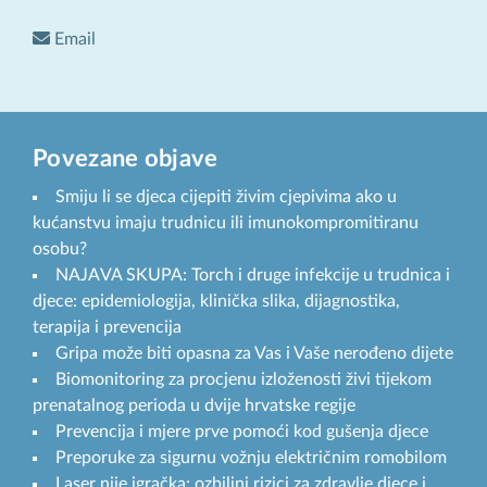
Email
Povezane objave
Smiju li se djeca cijepiti živim cjepivima ako u
kućanstvu imaju trudnicu ili imunokompromitiranu
osobu?
NAJAVA SKUPA: Torch i druge infekcije u trudnica i
djece: epidemiologija, klinička slika, dijagnostika,
terapija i prevencija
Gripa može biti opasna za Vas i Vaše nerođeno dijete
Biomonitoring za procjenu izloženosti živi tijekom
prenatalnog perioda u dvije hrvatske regije
Prevencija i mjere prve pomoći kod gušenja djece
Preporuke za sigurnu vožnju električnim romobilom
Laser nije igračka: ozbiljni rizici za zdravlje djece i