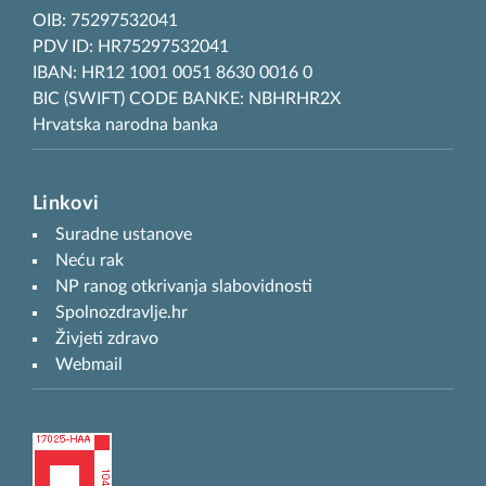
OIB: 75297532041
PDV ID: HR75297532041
IBAN: HR12 1001 0051 8630 0016 0
BIC (SWIFT) CODE BANKE: NBHRHR2X
Hrvatska narodna banka
Linkovi
Suradne ustanove
Neću rak
NP ranog otkrivanja slabovidnosti
Spolnozdravlje.hr
Živjeti zdravo
Webmail