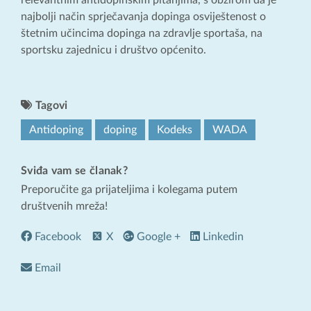
relevantnim antidopinškim pitanjima, s obzirom da je
najbolji način sprječavanja dopinga osviještenost o
štetnim učincima dopinga na zdravlje sportaša, na
sportsku zajednicu i društvo općenito.
Tagovi
Antidoping
doping
Kodeks
WADA
Sviđa vam se članak?
Preporučite ga prijateljima i kolegama putem
društvenih mreža!
Facebook
X
Google +
Linkedin
Email