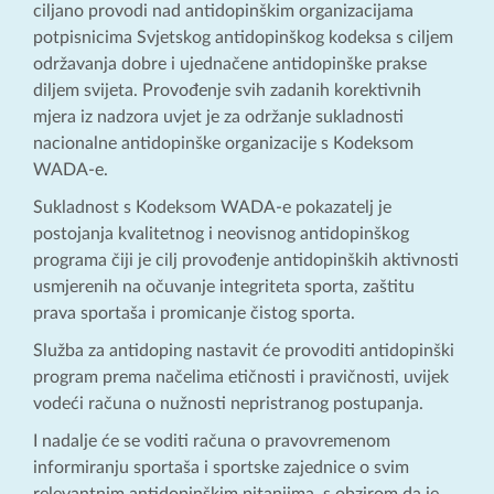
ciljano provodi nad antidopinškim organizacijama
potpisnicima Svjetskog antidopinškog kodeksa s ciljem
održavanja dobre i ujednačene antidopinške prakse
diljem svijeta. Provođenje svih zadanih korektivnih
mjera iz nadzora uvjet je za održanje sukladnosti
nacionalne antidopinške organizacije s Kodeksom
WADA-e.
Sukladnost s Kodeksom WADA-e pokazatelj je
postojanja kvalitetnog i neovisnog antidopinškog
programa čiji je cilj provođenje antidopinških aktivnosti
usmjerenih na očuvanje integriteta sporta, zaštitu
prava sportaša i promicanje čistog sporta.
Služba za antidoping nastavit će provoditi antidopinški
program prema načelima etičnosti i pravičnosti, uvijek
vodeći računa o nužnosti nepristranog postupanja.
I nadalje će se voditi računa o pravovremenom
informiranju sportaša i sportske zajednice o svim