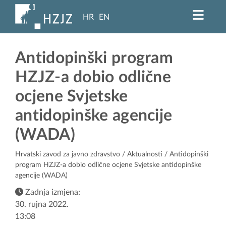
HR
EN
Antidopinški program
HZJZ-a dobio odlične
ocjene Svjetske
antidopinške agencije
(WADA)
Hrvatski zavod za javno zdravstvo
/
Aktualnosti
/ Antidopinški
program HZJZ-a dobio odlične ocjene Svjetske antidopinške
agencije (WADA)
Zadnja izmjena:
30. rujna 2022.
13:08