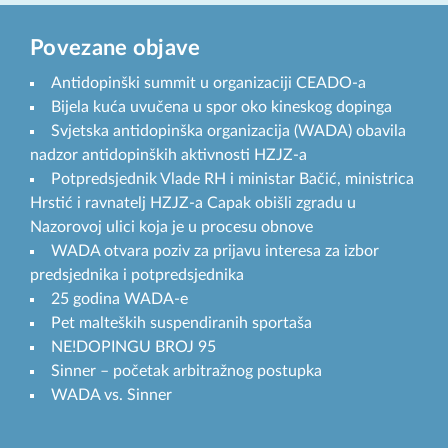
Povezane objave
Antidopinški summit u organizaciji CEADO-a
Bijela kuća uvučena u spor oko kineskog dopinga
Svjetska antidopinška organizacija (WADA) obavila
nadzor antidopinških aktivnosti HZJZ-a
Potpredsjednik Vlade RH i ministar Bačić, ministrica
Hrstić i ravnatelj HZJZ-a Capak obišli zgradu u
Nazorovoj ulici koja je u procesu obnove
WADA otvara poziv za prijavu interesa za izbor
predsjednika i potpredsjednika
25 godina WADA-e
Pet malteških suspendiranih sportaša
NE!DOPINGU BROJ 95
Sinner – početak arbitražnog postupka
WADA vs. Sinner