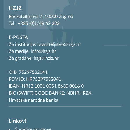
HZJZ
Rockefellerova 7, 10000 Zagreb
Tel.: +385 (0)1/48 63 222
E-POŠTA
Za institucije: ravnateljstvo@hzjz.hr
Za medije: info@hzjz.hr
Za građane: hzjz@hzjz.hr
OIB: 75297532041
PDV ID: HR75297532041
IBAN: HR12 1001 0051 8630 0016 0
BIC (SWIFT) CODE BANKE: NBHRHR2X
Hrvatska narodna banka
Linkovi
Suradne ustanove