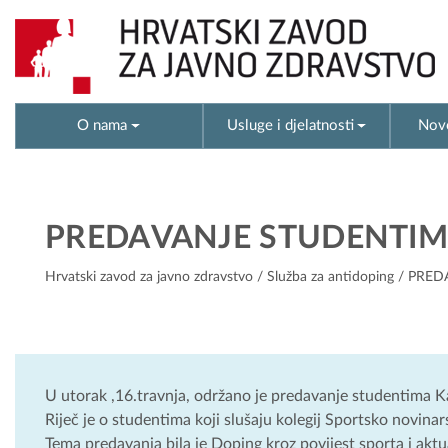
O nama
Usluge i djelatnosti
Novo
PREDAVANJE STUDENTIM
Hrvatski zavod za javno zdravstvo
/
Služba za antidoping
/ PRED
U utorak ,16.travnja, održano je predavanje studentima Kat
Riječ je o studentima koji slušaju kolegij Sportsko novinar
Tema predavanja bila je Doping kroz povijest sporta i aktu