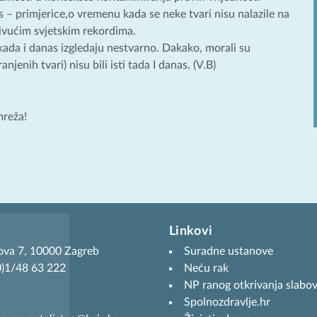
 – primjerice,o vremenu kada se neke tvari nisu nalazile na
 živućim svjetskim rekordima.
kada i danas izgledaju nestvarno. Dakako, morali su
njenih tvari) nisu bili isti tada I danas. (V.B)
mreža!
Linkovi
ova 7, 10000 Zagreb
Suradne ustanove
(0)1/48 63 222
Neću rak
NP ranog otkrivanja slabov
Spolnozdravlje.hr