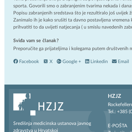
sporta. Govorili smo o zabranjenim tvarima nekada i danas
Popisu zabranjenih sredstava što je rezultiralo još uvijek
Zanimalo ih je kako srušiti ta davno postavljena vremena 
prihvatiti to da uvijeti natjecanja ( u smislu navedenih zabra
Sviđa vam se članak?
Preporučite ga prijateljima i kolegama putem društvenih 
Facebook
X
Google +
Linkedin
Email
HZJZ
Rockefeller
Tel.: +385 
Središnja medicinska ustanova javnog
E-POŠTA
zdravstva u Hrvatskoj