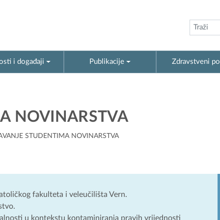
sti i događaji
Publikacije
Zdravstveni po
A NOVINARSTVA
AVANJE STUDENTIMA NOVINARSTVA
oličkog fakulteta i veleučilišta Vern.
stvo.
alnosti u kontekstu kontaminiranja pravih vrijednosti