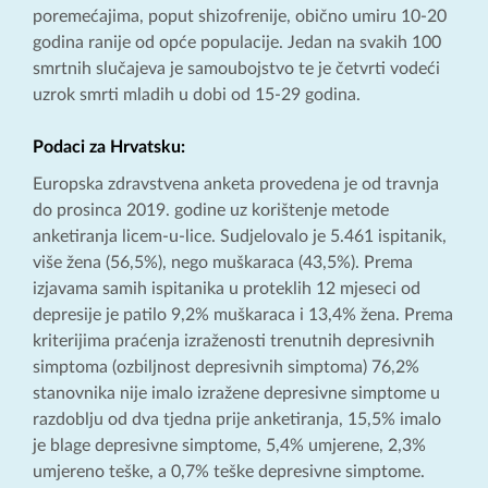
poremećajima, poput shizofrenije, obično umiru 10-20
godina ranije od opće populacije. Jedan na svakih 100
smrtnih slučajeva je samoubojstvo te je četvrti vodeći
uzrok smrti mladih u dobi od 15-29 godina.
Podaci za Hrvatsku:
Europska zdravstvena anketa provedena je od travnja
do prosinca 2019. godine uz korištenje metode
anketiranja licem-u-lice. Sudjelovalo je 5.461 ispitanik,
više žena (56,5%), nego muškaraca (43,5%). Prema
izjavama samih ispitanika u proteklih 12 mjeseci od
depresije je patilo 9,2% muškaraca i 13,4% žena. Prema
kriterijima praćenja izraženosti trenutnih depresivnih
simptoma (ozbiljnost depresivnih simptoma) 76,2%
stanovnika nije imalo izražene depresivne simptome u
razdoblju od dva tjedna prije anketiranja, 15,5% imalo
je blage depresivne simptome, 5,4% umjerene, 2,3%
umjereno teške, a 0,7% teške depresivne simptome.