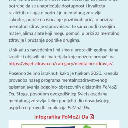
potrebe da se unaprjeđuje dostupnost i kvaliteta
različitih usluga u području mentalnog zdravlja.
Također, potiče na isticanje pozitivnih priča u brizi za
mentalno zdravlje stanovništva te sama nudi u svojim
materijalima alate koji mogu pomoći u brizi za mentalno
zdravlje i pružanje podrške drugima.
U skladu s navedenim i mi smo u proteklih godinu dana
izradili i objavili niz materijala koje možete pronaći na
https://zivjetizdravo.eu/category/mentalno-zdravlje/
.
Posebno želimo istaknuti kako je tijekom 2020. krenula
provedba našeg programa mentalnozdravstvenog
opismenjavanja odgojno-obrazovnih djelatnika
PoMoZi
Da
. Stoga, povodom ovogodišnjeg Svjetskog dana
mentalnog zdravlja želim podijeliti dio dosadašnjeg
uspjeha u provedbi edukacija
PoMoZi Da
.
Infografika PoMoZi Da