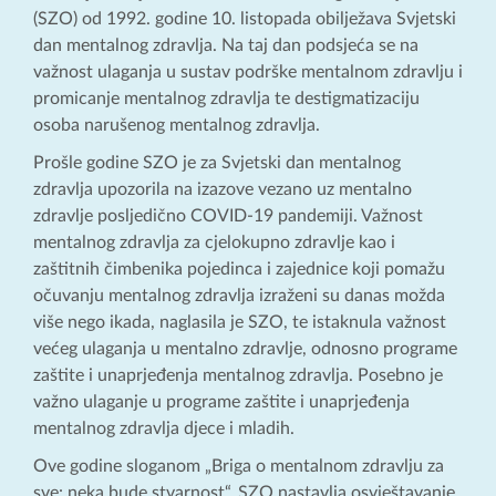
(SZO) od 1992. godine 10. listopada obilježava Svjetski
dan mentalnog zdravlja. Na taj dan podsjeća se na
važnost ulaganja u sustav podrške mentalnom zdravlju i
promicanje mentalnog zdravlja te destigmatizaciju
osoba narušenog mentalnog zdravlja.
Prošle godine SZO je za Svjetski dan mentalnog
zdravlja upozorila na izazove vezano uz mentalno
zdravlje posljedično COVID-19 pandemiji. Važnost
mentalnog zdravlja za cjelokupno zdravlje kao i
zaštitnih čimbenika pojedinca i zajednice koji pomažu
očuvanju mentalnog zdravlja izraženi su danas možda
više nego ikada, naglasila je SZO, te istaknula važnost
većeg ulaganja u mentalno zdravlje, odnosno programe
zaštite i unaprjeđenja mentalnog zdravlja. Posebno je
važno ulaganje u programe zaštite i unaprjeđenja
mentalnog zdravlja djece i mladih.
Ove godine sloganom „Briga o mentalnom zdravlju za
sve: neka bude stvarnost“, SZO nastavlja osvještavanje