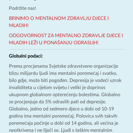
Podržite nas!
BRINIMO O MENTALNOM ZDRAVLJU DJECE I
MLADIH!
ODGOVORNOST ZA MENTALNO ZDRAVLJE DJECE I
MLADIH LEŽI U PONAŠANJU ODRASLIH!
Globalni podaci:
Prema procjenama Svjetske zdravstvene organizacije
blizu milijardu ljudi ima mentalni poremećaj i svatko,
bilo gdje, može biti pogođen. Depresija je vodeći uzrok
invaliditeta u cijelom svijetu i veliki je doprinos
ukupnom globalnom opterećenju bolestima. Globalno
se procjenjuje da 5% odraslih pati od depresije.
Globalno, jedno od sedmero djece u dobi od 10-19
godina ima mentalni poremećaj. Polovica svih takvih
poremećaja počinje u dobi od 14 godina, ali većina je
neotkrivena i ne liječi se. Ljudi s teškim mentalnim