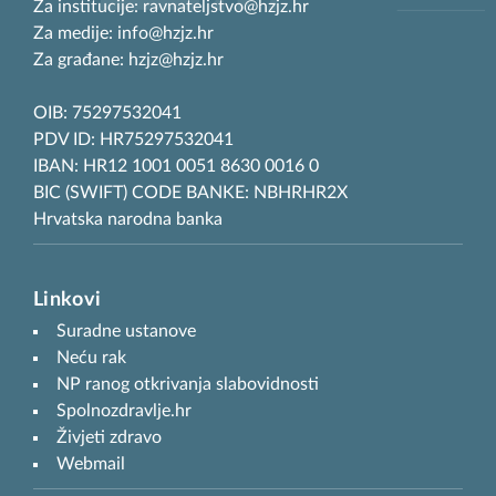
Za institucije: ravnateljstvo@hzjz.hr
Za medije: info@hzjz.hr
Za građane: hzjz@hzjz.hr
OIB: 75297532041
PDV ID: HR75297532041
IBAN: HR12 1001 0051 8630 0016 0
BIC (SWIFT) CODE BANKE: NBHRHR2X
Hrvatska narodna banka
Linkovi
Suradne ustanove
Neću rak
NP ranog otkrivanja slabovidnosti
Spolnozdravlje.hr
Živjeti zdravo
Webmail