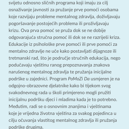
svijetu odnosno sličnih programa koji imaju za cilj
osnaživanje javnosti za pružanje prve pomoći osobama
koje razvijaju probleme mentalnog zdravlja, doživljavaju
pogoršavanje postojećih problema ili proživljavaju
krizu. Ova prva pomoć se pruža dok se ne dobije
odgovarajuća stručna pomoć ili dok se ne razriješi kriza.
Edukacije iz psihološke prve pomoći ili prve pomoći za
mentalno zdravlje ne uče kako postavljati dijagnoze ili
tretmanski rad, što je područje stručnih edukacija, nego
podučavaju vještinu ranog prepoznavanja znakova
narušenog mentalnog zdravlja te pružanja inicijalne
podrške u zajednici. Program
PoMoZi Da
usmjeren je na
odgojno-obrazovne djelatnike kako bi tijekom svog
svakodnevnog rada u školi primjereno mogli pružiti
inicijalnu podršku djeci i mladima kada je to potrebno.
Međutim, radi se o osnovnim znanjima i vještinama
koje je vrijedna životna vještina za svakog pojedinca u
cilju očuvanja vlastitog mentalnog zdravlja ili pružanja
podrške drugima.