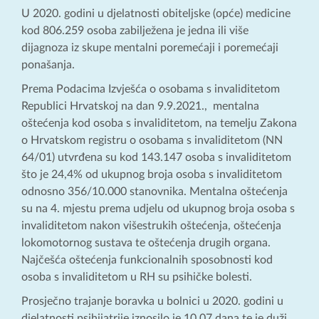
U 2020. godini u djelatnosti obiteljske (opće) medicine
kod 806.259 osoba zabilježena je jedna ili više
dijagnoza iz skupe mentalni poremećaji i poremećaji
ponašanja.
Prema Podacima Izvješća o osobama s invaliditetom
Republici Hrvatskoj na dan 9.9.2021., mentalna
oštećenja kod osoba s invaliditetom, na temelju Zakona
o Hrvatskom registru o osobama s invaliditetom (NN
64/01) utvrđena su kod 143.147 osoba s invaliditetom
što je 24,4% od ukupnog broja osoba s invaliditetom
odnosno 356/10.000 stanovnika. Mentalna oštećenja
su na 4. mjestu prema udjelu od ukupnog broja osoba s
invaliditetom nakon višestrukih oštećenja, oštećenja
lokomotornog sustava te oštećenja drugih organa.
Najčešća oštećenja funkcionalnih sposobnosti kod
osoba s invaliditetom u RH su psihičke bolesti.
Prosječno trajanje boravka u bolnici u 2020. godini u
djelatnosti psihijatrije iznosilo je 10,07 dana te je duži