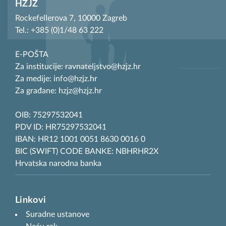
HZJZ
Rockefellerova 7, 10000 Zagreb
Tel.: +385 (0)1/48 63 222
E-POŠTA
Za institucije: ravnateljstvo@hzjz.hr
Za medije: info@hzjz.hr
Za građane: hzjz@hzjz.hr
OIB: 75297532041
PDV ID: HR75297532041
IBAN: HR12 1001 0051 8630 0016 0
BIC (SWIFT) CODE BANKE: NBHRHR2X
Hrvatska narodna banka
Linkovi
Suradne ustanove