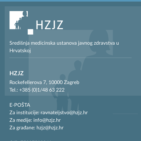
Središnja medicinska ustanova javnog zdravstva u
Hrvatskoj
HZJZ
Rockefellerova 7, 10000 Zagreb
Tel.: +385 (0)1/48 63 222
E-POŠTA
Za institucije: ravnateljstvo@hzjz.hr
Za medije: info@hzjz.hr
Za građane: hzjz@hzjz.hr