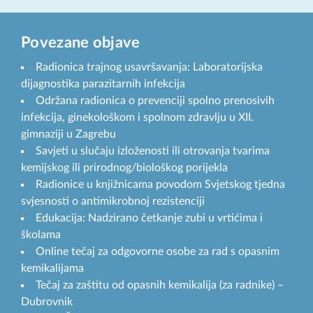
Povezane objave
Radionica trajnog usavršavanja: Laboratorijska
dijagnostika parazitarnih infekcija
Održana radionica o prevenciji spolno prenosivih
infekcija, ginekološkom i spolnom zdravlju u XII.
gimnaziji u Zagrebu
Savjeti u slučaju izloženosti ili otrovanja tvarima
kemijskog ili prirodnog/biološkog porijekla
Radionice u knjižnicama povodom Svjetskog tjedna
svjesnosti o antimikrobnoj rezistenciji
Edukacija: Nadzirano četkanje zubi u vrtićima i
školama
Online tečaj za odgovorne osobe za rad s opasnim
kemikalijama
Tečaj za zaštitu od opasnih kemikalija (za radnike) –
Dubrovnik