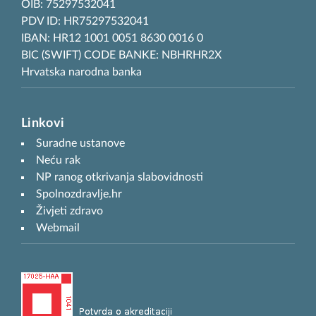
OIB: 75297532041
PDV ID: HR75297532041
IBAN: HR12 1001 0051 8630 0016 0
BIC (SWIFT) CODE BANKE: NBHRHR2X
Hrvatska narodna banka
Linkovi
Suradne ustanove
Neću rak
NP ranog otkrivanja slabovidnosti
Spolnozdravlje.hr
Živjeti zdravo
Webmail