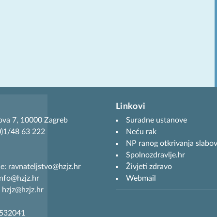
Linkovi
ova 7, 10000 Zagreb
Suradne ustanove
(0)1/48 63 222
Neću rak
NP ranog otkrivanja slabov
Spolnozdravlje.hr
je: ravnateljstvo@hzjz.hr
Živjeti zdravo
info@hzjz.hr
Webmail
 hzjz@hzjz.hr
7532041