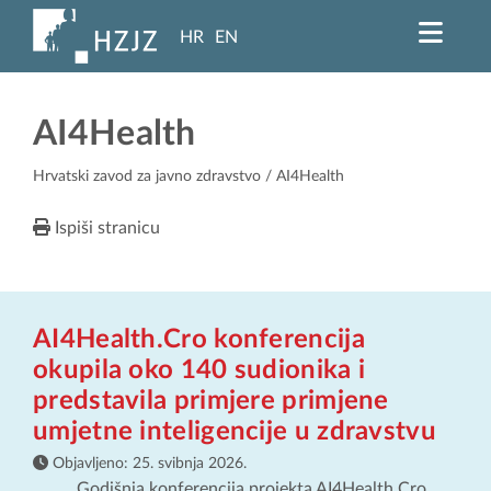
HR
EN
AI4Health
Hrvatski zavod za javno zdravstvo
/ AI4Health
Ispiši stranicu
AI4Health.Cro konferencija
okupila oko 140 sudionika i
predstavila primjere primjene
umjetne inteligencije u zdravstvu
Objavljeno:
25. svibnja 2026.
Godišnja konferencija projekta AI4Health.Cro