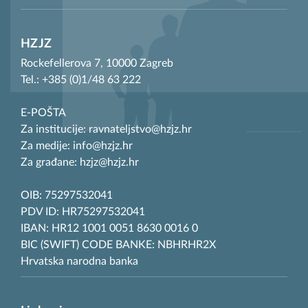
HZJZ
Rockefellerova 7, 10000 Zagreb
Tel.: +385 (0)1/48 63 222
E-POŠTA
Za institucije: ravnateljstvo@hzjz.hr
Za medije: info@hzjz.hr
Za građane: hzjz@hzjz.hr
OIB: 75297532041
PDV ID: HR75297532041
IBAN: HR12 1001 0051 8630 0016 0
BIC (SWIFT) CODE BANKE: NBHRHR2X
Hrvatska narodna banka