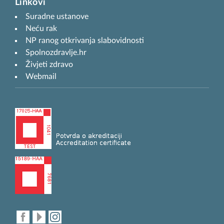
Linkovi
Suradne ustanove
Neću rak
NP ranog otkrivanja slabovidnosti
Spolnozdravlje.hr
Živjeti zdravo
Webmail