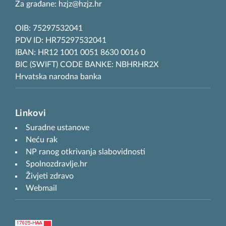
Za građane: hzjz@hzjz.hr
OIB: 75297532041
PDV ID: HR75297532041
IBAN: HR12 1001 0051 8630 0016 0
BIC (SWIFT) CODE BANKE: NBHRHR2X
Hrvatska narodna banka
Linkovi
Suradne ustanove
Neću rak
NP ranog otkrivanja slabovidnosti
Spolnozdravlje.hr
Živjeti zdravo
Webmail