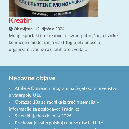
Kreatin
Objavljeno:
12. siječnja 2024.
Mnogi sportaši i rekreativci u svrhu poboljšanja fizičke
kondicije i modeliranja vlastitog tijela unose u
organizam tvari iz različitih proizvoda...
Nedavne objave
Athlete Outreach program na Svjetskom prvenstvu
u vaterpolu U16
Obrazac 18a za radnike iz trećih zemalja –
informacije za poslodavce i radnike
Svjetski tjedan dojenja 2026.
Predavanje vaterpolskoj reprezentaciji U-16