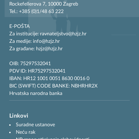
Rockefellerova 7, 10000 Zagreb
Tel.: +385 (0)1/48 63 222
E-POŠTA
Za institucije: ravnateljstvo@hzjz.hr
Za medije: info@hzjz.hr
Za građane: hzjz@hzjz.hr
OIB: 75297532041
PDV ID: HR75297532041
IBAN: HR12 1001 0051 8630 0016 0
BIC (SWIFT) CODE BANKE: NBHRHR2X
Hrvatska narodna banka
Linkovi
Suradne ustanove
Neću rak