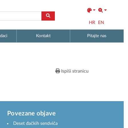
HR
EN
daci
Kontakt
Pitajte nas
Ispiši stranicu
Povezane objave
Deset đačkih sendviča