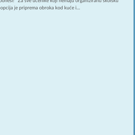
 ponesi! Za sve učenike koji nemaju organiziranu školsku
opcija je priprema obroka kod kuće i...