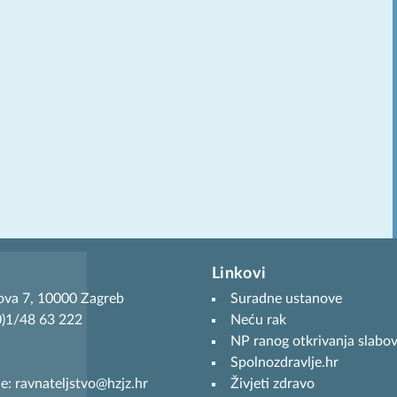
Linkovi
ova 7, 10000 Zagreb
Suradne ustanove
(0)1/48 63 222
Neću rak
NP ranog otkrivanja slabov
Spolnozdravlje.hr
je: ravnateljstvo@hzjz.hr
Živjeti zdravo