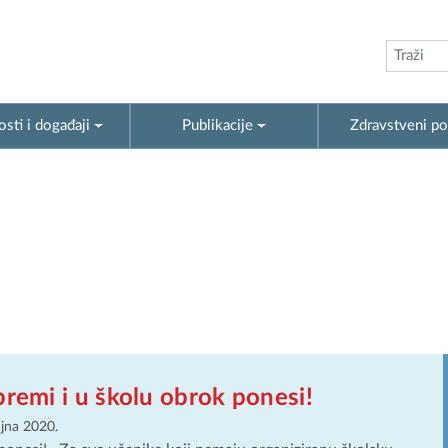
sti i događaji
Publikacije
Zdravstveni po
premi i u školu obrok ponesi!
ujna 2020.