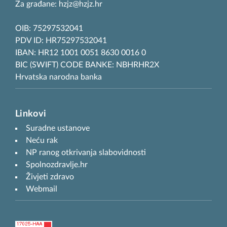
Za građane: hzjz@hzjz.hr
OIB: 75297532041
PDV ID: HR75297532041
IBAN: HR12 1001 0051 8630 0016 0
BIC (SWIFT) CODE BANKE: NBHRHR2X
Hrvatska narodna banka
Linkovi
Suradne ustanove
Neću rak
NP ranog otkrivanja slabovidnosti
Spolnozdravlje.hr
Živjeti zdravo
Webmail