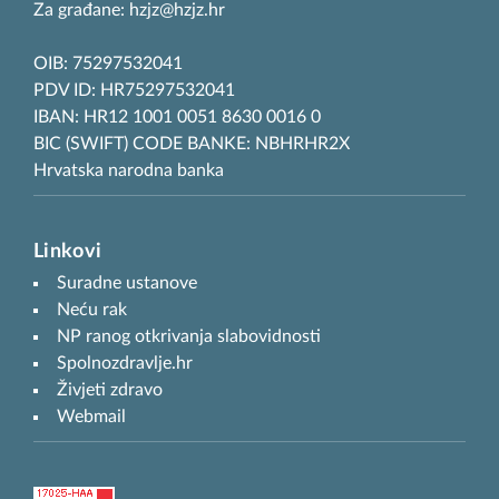
Za građane: hzjz@hzjz.hr
OIB: 75297532041
PDV ID: HR75297532041
IBAN: HR12 1001 0051 8630 0016 0
BIC (SWIFT) CODE BANKE: NBHRHR2X
Hrvatska narodna banka
Linkovi
Suradne ustanove
Neću rak
NP ranog otkrivanja slabovidnosti
Spolnozdravlje.hr
Živjeti zdravo
Webmail