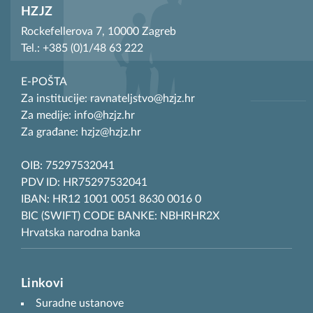
HZJZ
Rockefellerova 7, 10000 Zagreb
Tel.: +385 (0)1/48 63 222
E-POŠTA
Za institucije: ravnateljstvo@hzjz.hr
Za medije: info@hzjz.hr
Za građane: hzjz@hzjz.hr
OIB: 75297532041
PDV ID: HR75297532041
IBAN: HR12 1001 0051 8630 0016 0
BIC (SWIFT) CODE BANKE: NBHRHR2X
Hrvatska narodna banka
Linkovi
Suradne ustanove