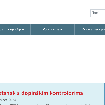
sti i događaji
Publikacije
Zdravstveni po
stanak s dopinškim kontrolorima
osinca 2024.