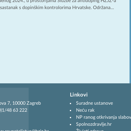
denog 2024., u prostorijama Službe za antidoping HZJZ-a
i sastanak s dopinškim kontrolorima Hrvatske. Održana...
Linkovi
ova 7, 10000 Zagreb
Suradne ustanove
(0)1/48 63 222
Neću rak
NP ranog otkrivanja slabov
Spolnozdravlje.hr