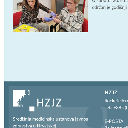
U subotu, 30. stu
održan je godišnj
HZJZ
Rockefeller
Tel.: +385 
Središnja medicinska ustanova javnog
E-POŠTA
zdravstva u Hrvatskoj