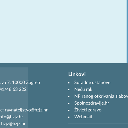
Linkovi
ova 7, 10000 Zagreb
Suradne ustanove
(0)1/48 63 222
Neću rak
NP ranog otkrivanja slabov
Spolnozdravlje.hr
je: ravnateljstvo@hzjz.hr
Živjeti zdravo
info@hzjz.hr
Webmail
 hzjz@hzjz.hr