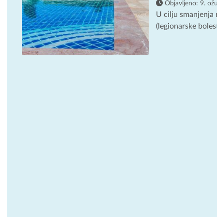
Objavljeno:
9. ož
U cilju smanjenja 
(legionarske boles