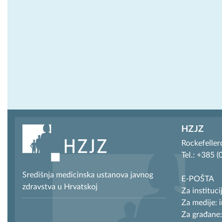
HZJZ
Rockefeller
Tel.: +385 
Središnja medicinska ustanova javnog
E-POŠTA
zdravstva u Hrvatskoj
Za instituci
Za medije: 
Za građane: