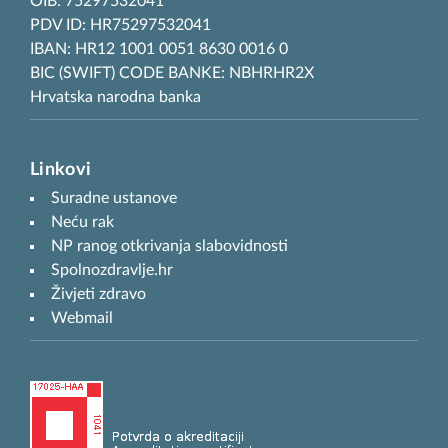
OIB: 75297532041
PDV ID: HR75297532041
IBAN: HR12 1001 0051 8630 0016 0
BIC (SWIFT) CODE BANKE: NBHRHR2X
Hrvatska narodna banka
Linkovi
Suradne ustanove
Neću rak
NP ranog otkrivanja slabovidnosti
Spolnozdravlje.hr
Živjeti zdravo
Webmail