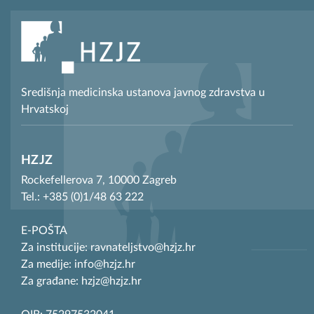
Središnja medicinska ustanova javnog zdravstva u
Hrvatskoj
HZJZ
Rockefellerova 7, 10000 Zagreb
Tel.: +385 (0)1/48 63 222
E-POŠTA
Za institucije: ravnateljstvo@hzjz.hr
Za medije: info@hzjz.hr
Za građane: hzjz@hzjz.hr