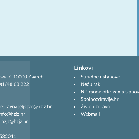
Linkovi
ova 7, 10000 Zagreb
Suradne ustanove
(0)1/48 63 222
Neću rak
NP ranog otkrivanja slabov
Spolnozdravlje.hr
je: ravnateljstvo@hzjz.hr
Živjeti zdravo
info@hzjz.hr
Webmail
 hzjz@hzjz.hr
7532041