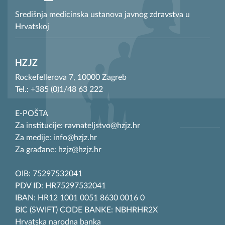
Središnja medicinska ustanova javnog zdravstva u
Hrvatskoj
HZJZ
Rockefellerova 7, 10000 Zagreb
Tel.: +385 (0)1/48 63 222
E-POŠTA
Za institucije: ravnateljstvo@hzjz.hr
Za medije: info@hzjz.hr
Za građane: hzjz@hzjz.hr
OIB: 75297532041
PDV ID: HR75297532041
IBAN: HR12 1001 0051 8630 0016 0
BIC (SWIFT) CODE BANKE: NBHRHR2X
Hrvatska narodna banka