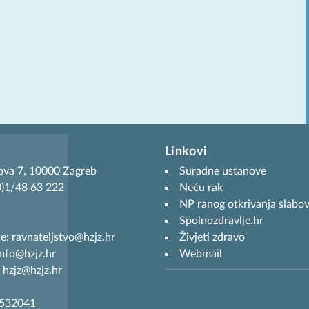
Linkovi
ova 7, 10000 Zagreb
Suradne ustanove
(0)1/48 63 222
Neću rak
NP ranog otkrivanja slabov
Spolnozdravlje.hr
je: ravnateljstvo@hzjz.hr
Živjeti zdravo
info@hzjz.hr
Webmail
 hzjz@hzjz.hr
7532041