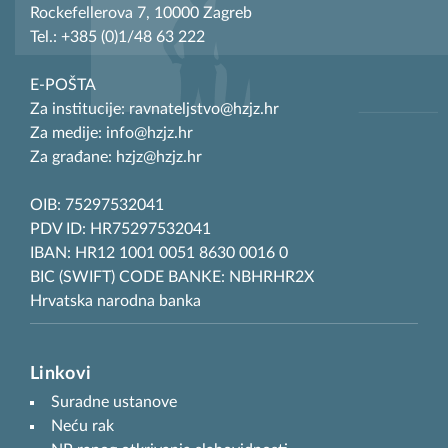
Rockefellerova 7, 10000 Zagreb
Tel.: +385 (0)1/48 63 222
E-POŠTA
Za institucije: ravnateljstvo@hzjz.hr
Za medije: info@hzjz.hr
Za građane: hzjz@hzjz.hr
OIB: 75297532041
PDV ID: HR75297532041
IBAN: HR12 1001 0051 8630 0016 0
BIC (SWIFT) CODE BANKE: NBHRHR2X
Hrvatska narodna banka
Linkovi
Suradne ustanove
Neću rak