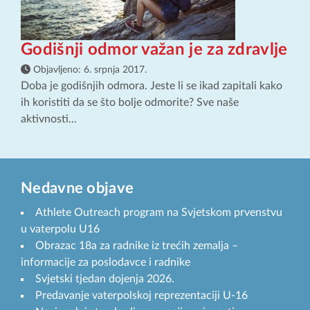
Godišnji odmor važan je za zdravlje
Objavljeno:
6. srpnja 2017.
Doba je godišnjih odmora. Jeste li se ikad zapitali kako
ih koristiti da se što bolje odmorite? Sve naše
aktivnosti...
Nedavne objave
Athlete Outreach program na Svjetskom prvenstvu
u vaterpolu U16
Obrazac 18a za radnike iz trećih zemalja –
informacije za poslodavce i radnike
Svjetski tjedan dojenja 2026.
Predavanje vaterpolskoj reprezentaciji U-16