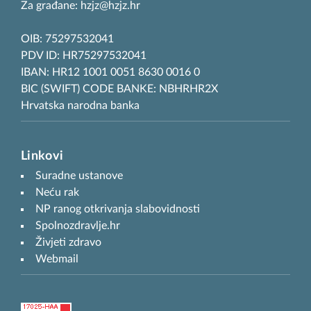
Za građane: hzjz@hzjz.hr
OIB: 75297532041
PDV ID: HR75297532041
IBAN: HR12 1001 0051 8630 0016 0
BIC (SWIFT) CODE BANKE: NBHRHR2X
Hrvatska narodna banka
Linkovi
Suradne ustanove
Neću rak
NP ranog otkrivanja slabovidnosti
Spolnozdravlje.hr
Živjeti zdravo
Webmail