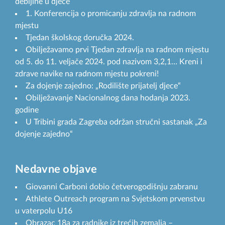
debljine u djece
1. Konferencija o promicanju zdravlja na radnom
mjestu
Tjedan školskog doručka 2024.
Obilježavamo prvi Tjedan zdravlja na radnom mjestu
od 5. do 11. veljače 2024. pod nazivom 3,2,1… Kreni i
zdrave navike na radnom mjestu pokreni!
Za dojenje zajedno: „Rodilište prijatelj djece“
Obilježavanje Nacionalnog dana hodanja 2023.
godine
U Tribini grada Zagreba održan stručni sastanak „Za
dojenje zajedno“
Nedavne objave
Giovanni Carboni dobio četverogodišnju zabranu
Athlete Outreach program na Svjetskom prvenstvu
u vaterpolu U16
Obrazac 18a za radnike iz trećih zemalja –