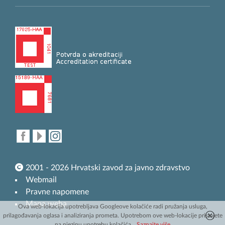
2001 - 2026 Hrvatski zavod za javno zdravstvo
Webmail
Pravne napomene
Mapa weba
Ova web-lokacija upotrebljava Googleove kolačiće radi pružanja usluga,
prilagođavanja oglasa i analiziranja prometa. Upotrebom ove web-lokacije pristajete
na njezinu upotrebu kolačića.
Saznajte više