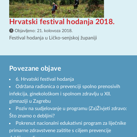
Hrvatski festival hodanja 2018.
Objavljeno:
21. kolovoza 2018.
Festival hodanja u Ličko-senjskoj županiji
Povezane objave
6. Hrvatski festival hodanja
Održana radionica o prevenciji spolno prenosivih
infekcija, ginekološkom i spolnom zdravlju u XII.
gimnaziji u Zagrebu
Poziv na sudjelovanje u programu (Za)Živjeti zdravo:
Što znamo o debljini?
Pokrenut nacionalni edukativni program za liječnike
primarne zdravstvene zaštite s ciljem prevencije