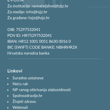
E-POŠTA
Za institucije: ravnateljstvo@hzjz.hr
Za medije: info@hzjz.hr
Za građane: hzjz@hzjz.hr
OIB: 75297532041
PDV ID: HR75297532041
IBAN: HR12 1001 0051 8630 0016 0
BIC (SWIFT) CODE BANKE: NBHRHR2X
Hrvatska narodna banka
Linkovi
Suradne ustanove
Neću rak
NP ranog otkrivanja slabovidnosti
Spolnozdravlje.hr
Živjeti zdravo
Webmail