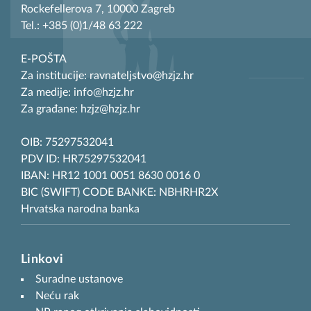
Rockefellerova 7, 10000 Zagreb
Tel.: +385 (0)1/48 63 222
E-POŠTA
Za institucije: ravnateljstvo@hzjz.hr
Za medije: info@hzjz.hr
Za građane: hzjz@hzjz.hr
OIB: 75297532041
PDV ID: HR75297532041
IBAN: HR12 1001 0051 8630 0016 0
BIC (SWIFT) CODE BANKE: NBHRHR2X
Hrvatska narodna banka
Linkovi
Suradne ustanove
Neću rak