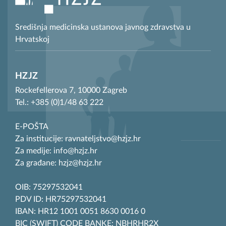
Središnja medicinska ustanova javnog zdravstva u
Hrvatskoj
HZJZ
Rockefellerova 7, 10000 Zagreb
Tel.: +385 (0)1/48 63 222
E-POŠTA
Za institucije: ravnateljstvo@hzjz.hr
Za medije: info@hzjz.hr
Za građane: hzjz@hzjz.hr
OIB: 75297532041
PDV ID: HR75297532041
IBAN: HR12 1001 0051 8630 0016 0
BIC (SWIFT) CODE BANKE: NBHRHR2X