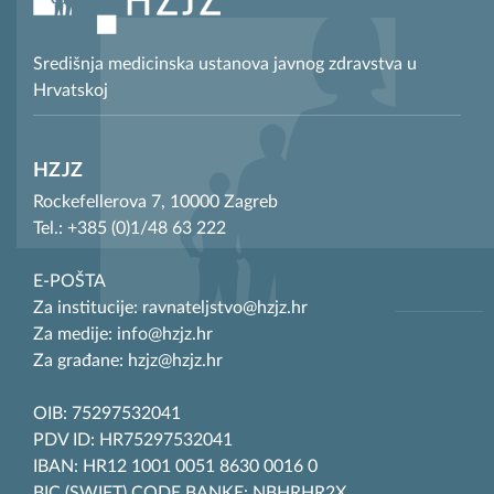
Središnja medicinska ustanova javnog zdravstva u
Hrvatskoj
HZJZ
Rockefellerova 7, 10000 Zagreb
Tel.: +385 (0)1/48 63 222
E-POŠTA
Za institucije: ravnateljstvo@hzjz.hr
Za medije: info@hzjz.hr
Za građane: hzjz@hzjz.hr
OIB: 75297532041
PDV ID: HR75297532041
IBAN: HR12 1001 0051 8630 0016 0
BIC (SWIFT) CODE BANKE: NBHRHR2X