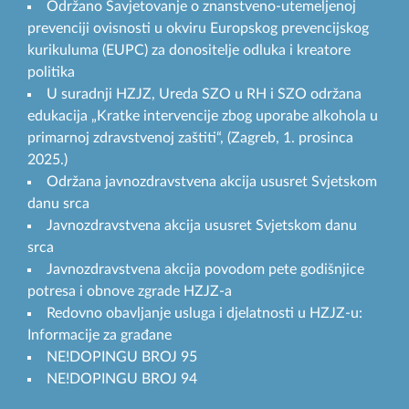
Održano Savjetovanje o znanstveno-utemeljenoj
prevenciji ovisnosti u okviru Europskog prevencijskog
kurikuluma (EUPC) za donositelje odluka i kreatore
politika
U suradnji HZJZ, Ureda SZO u RH i SZO održana
edukacija „Kratke intervencije zbog uporabe alkohola u
primarnoj zdravstvenoj zaštiti“, (Zagreb, 1. prosinca
2025.)
Održana javnozdravstvena akcija ususret Svjetskom
danu srca
Javnozdravstvena akcija ususret Svjetskom danu
srca
Javnozdravstvena akcija povodom pete godišnjice
potresa i obnove zgrade HZJZ-a
Redovno obavljanje usluga i djelatnosti u HZJZ-u:
Informacije za građane
NE!DOPINGU BROJ 95
NE!DOPINGU BROJ 94