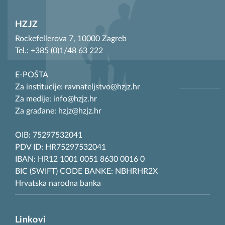
HZJZ
Rockefellerova 7, 10000 Zagreb
Tel.: +385 (0)1/48 63 222
E-POŠTA
Za institucije: ravnateljstvo@hzjz.hr
Za medije: info@hzjz.hr
Za građane: hzjz@hzjz.hr
OIB: 75297532041
PDV ID: HR75297532041
IBAN: HR12 1001 0051 8630 0016 0
BIC (SWIFT) CODE BANKE: NBHRHR2X
Hrvatska narodna banka
Linkovi