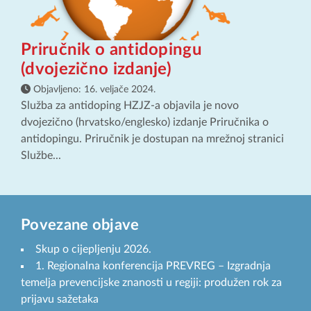
Priručnik o antidopingu
(dvojezično izdanje)
Objavljeno:
16. veljače 2024.
Služba za antidoping HZJZ-a objavila je novo
dvojezično (hrvatsko/englesko) izdanje Priručnika o
antidopingu. Priručnik je dostupan na mrežnoj stranici
Službe...
Povezane objave
Skup o cijepljenju 2026.
1. Regionalna konferencija PREVREG – Izgradnja
temelja prevencijske znanosti u regiji: produžen rok za
prijavu sažetaka