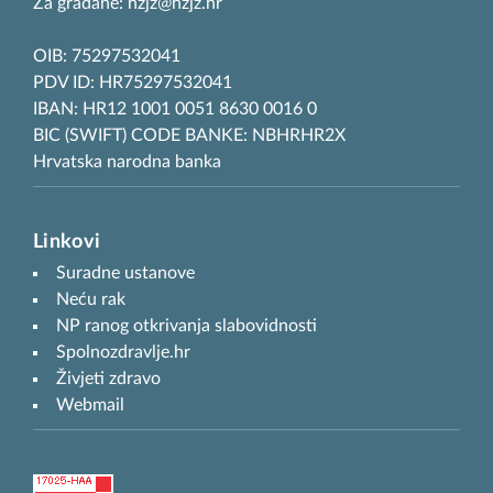
Za građane: hzjz@hzjz.hr
OIB: 75297532041
PDV ID: HR75297532041
IBAN: HR12 1001 0051 8630 0016 0
BIC (SWIFT) CODE BANKE: NBHRHR2X
Hrvatska narodna banka
Linkovi
Suradne ustanove
Neću rak
NP ranog otkrivanja slabovidnosti
Spolnozdravlje.hr
Živjeti zdravo
Webmail