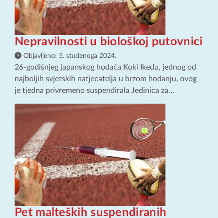
Nepravilnosti u biološkoj putovnici
Objavljeno:
5. studenoga 2024.
26-godišnjeg japanskog hodača Koki Ikedu, jednog od
najboljih svjetskih natjecatelja u brzom hodanju, ovog
je tjedna privremeno suspendirala Jedinica za...
Pet malteških suspendiranih