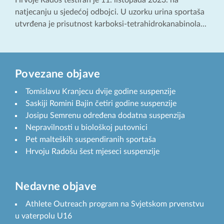
Hrvoje Radoš testiran je 11. listopada 2023. na
natjecanju u sjedećoj odbojci. U uzorku urina sportaša
utvrđena je prisutnost karboksi-tetrahidrokanabinola...
Povezane objave
Tomislavu Kranjecu dvije godine suspenzije
Saskiji Romini Bajin četiri godine suspenzije
Josipu Semrenu određena dodatna suspenzija
Nepravilnosti u biološkoj putovnici
Pet malteških suspendiranih sportaša
Hrvoju Radošu šest mjeseci suspenzije
Nedavne objave
Athlete Outreach program na Svjetskom prvenstvu
u vaterpolu U16