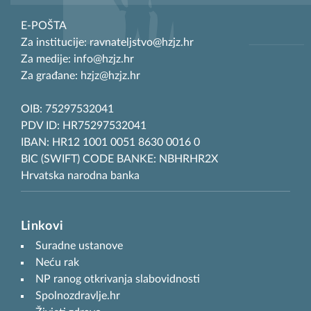
E-POŠTA
Za institucije: ravnateljstvo@hzjz.hr
Za medije: info@hzjz.hr
Za građane: hzjz@hzjz.hr
OIB: 75297532041
PDV ID: HR75297532041
IBAN: HR12 1001 0051 8630 0016 0
BIC (SWIFT) CODE BANKE: NBHRHR2X
Hrvatska narodna banka
Linkovi
Suradne ustanove
Neću rak
NP ranog otkrivanja slabovidnosti
Spolnozdravlje.hr