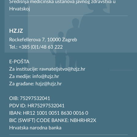
Središnja medicinska ustanova javnog zdravstva u
Hrvatskoj
HZJZ
Rockefellerova 7, 10000 Zagreb
Tel.: +385 (0)1/48 63 222
E-POŠTA
Za institucije: ravnateljstvo@hzjz.hr
Za medije: info@hzjz.hr
Za građane: hzjz@hzjz.hr
OIB: 75297532041
PDV ID: HR75297532041
IBAN: HR12 1001 0051 8630 0016 0
BIC (SWIFT) CODE BANKE: NBHRHR2X
Hrvatska narodna banka