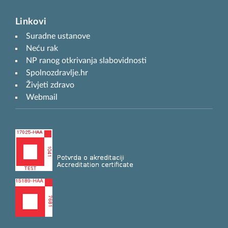
Linkovi
Suradne ustanove
Neću rak
NP ranog otkrivanja slabovidnosti
Spolnozdravlje.hr
Živjeti zdravo
Webmail