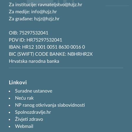
Za institucije: ravnateljstvo@hzjz.hr
Za medije: info@hzjz.hr
Za građane: hzjz@hzjz.hr
OIB: 75297532041
PDV ID: HR75297532041
IBAN: HR12 1001 0051 8630 0016 0
BIC (SWIFT) CODE BANKE: NBHRHR2X
Hrvatska narodna banka
Linkovi
Suradne ustanove
Neću rak
NP ranog otkrivanja slabovidnosti
Spolnozdravlje.hr
Živjeti zdravo
Webmail