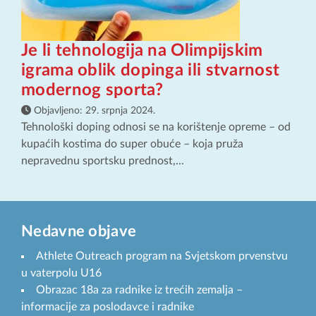
Je li tehnologija na Olimpijskim
igrama oblik dopinga ili stvarnost
modernog sporta?
Objavljeno:
29. srpnja 2024.
Tehnološki doping odnosi se na korištenje opreme – od
kupaćih kostima do super obuće – koja pruža
nepravednu sportsku prednost,...
Nedavne objave
Athlete Outreach program na Svjetskom prvenstvu
u vaterpolu U16
Obrazac 18a za radnike iz trećih zemalja –
informacije za poslodavce i radnike