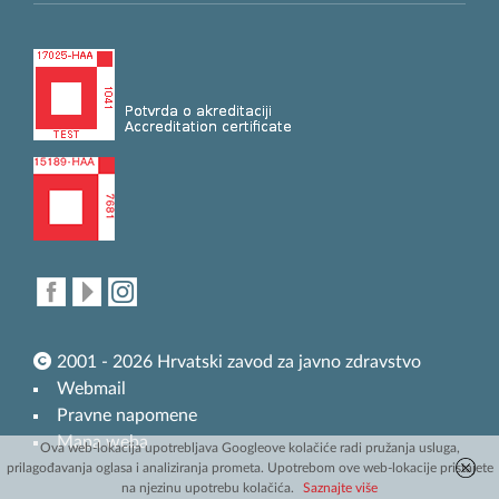
2001 - 2026 Hrvatski zavod za javno zdravstvo
Webmail
Pravne napomene
Mapa weba
Ova web-lokacija upotrebljava Googleove kolačiće radi pružanja usluga,
prilagođavanja oglasa i analiziranja prometa. Upotrebom ove web-lokacije pristajete
na njezinu upotrebu kolačića.
Saznajte više