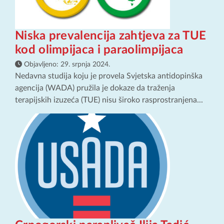
Niska prevalencija zahtjeva za TUE
kod olimpijaca i paraolimpijaca
Objavljeno:
29. srpnja 2024.
Nedavna studija koju je provela Svjetska antidopinška
agencija (WADA) pružila je dokaze da traženja
terapijskih izuzeća (TUE) nisu široko rasprostranjena...