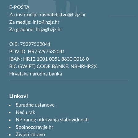
E-POŠTA
Za institucije: ravnateljstvo@hzjz.hr
Za medije: info@hzjz.hr
Za građane: hzjz@hzjz.hr
OIB: 75297532041
PDV ID: HR75297532041
IBAN: HR12 1001 0051 8630 0016 0
BIC (SWIFT) CODE BANKE: NBHRHR2X
Hrvatska narodna banka
Linkovi
Suradne ustanove
Neću rak
NP ranog otkrivanja slabovidnosti
Spolnozdravlje.hr
Živjeti zdravo