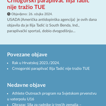
Crnogorski paraplivač Ilija Tadić
nije tražio TUE
Objavljeno:
26. ožujka 2024.
USADA (Američka antidopinška agencija) je ovih dana
objavila da je Ilija Tadić iz South Benda, Ind.,
paraplivački sportaš, dobio dvogodišnju...
Povezane objave
Rak u Hrvatskoj 2023./2024.
Crnogorski paraplivač Ilija Tadić nije tražio TUE
Nedavne objave
Athlete Outreach program na Svjetskom prvenstvu
u vaterpolu U16
Obrazac 18a za radnike iz trećih zemalja –