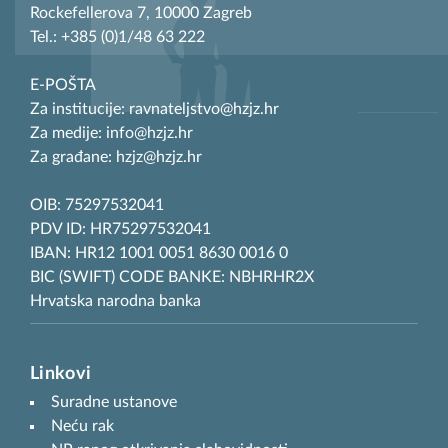
Rockefellerova 7, 10000 Zagreb
Tel.: +385 (0)1/48 63 222
E-POŠTA
Za institucije: ravnateljstvo@hzjz.hr
Za medije: info@hzjz.hr
Za građane: hzjz@hzjz.hr
OIB: 75297532041
PDV ID: HR75297532041
IBAN: HR12 1001 0051 8630 0016 0
BIC (SWIFT) CODE BANKE: NBHRHR2X
Hrvatska narodna banka
Linkovi
Suradne ustanove
Neću rak