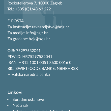
Rockefellerova 7, 10000 Zagreb
Tel.: +385 (0)1/48 63 222
E-POŠTA
Za institucije: ravnateljstvo@hzjz.hr
Za medije: info@hzjz.hr
Za građane: hzjz@hzjz.hr
OIB: 75297532041
PDV ID: HR75297532041
IBAN: HR12 1001 0051 8630 0016 0
BIC (SWIFT) CODE BANKE: NBHRHR2X
Hrvatska narodna banka
Linkovi
Suradne ustanove
Neću rak