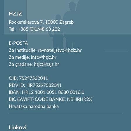
HZJZ
Rockefellerova 7, 10000 Zagreb
Tel.: +385 (0)1/48 63 222
E-POŠTA
Za institucije: ravnateljstvo@hzjz.hr
Za medije: info@hzjz.hr
Za građane: hzjz@hzjz.hr
OIB: 75297532041
PDV ID: HR75297532041
IBAN: HR12 1001 0051 8630 0016 0
BIC (SWIFT) CODE BANKE: NBHRHR2X
Hrvatska narodna banka
Linkovi