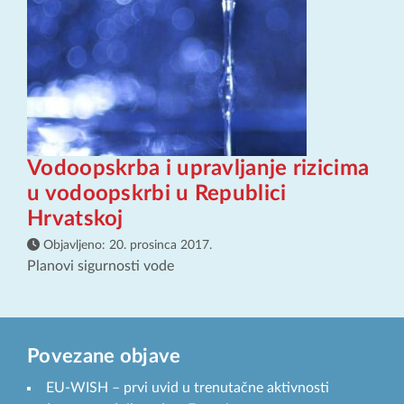
Vodoopskrba i upravljanje rizicima
u vodoopskrbi u Republici
Hrvatskoj
Objavljeno:
20. prosinca 2017.
Planovi sigurnosti vode
Povezane objave
EU-WISH – prvi uvid u trenutačne aktivnosti