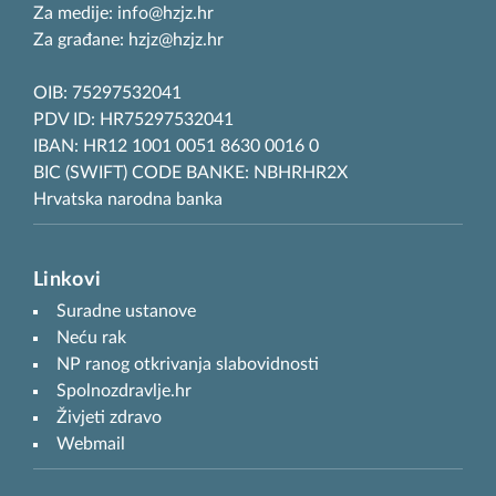
Za medije: info@hzjz.hr
Za građane: hzjz@hzjz.hr
OIB: 75297532041
PDV ID: HR75297532041
IBAN: HR12 1001 0051 8630 0016 0
BIC (SWIFT) CODE BANKE: NBHRHR2X
Hrvatska narodna banka
Linkovi
Suradne ustanove
Neću rak
NP ranog otkrivanja slabovidnosti
Spolnozdravlje.hr
Živjeti zdravo
Webmail