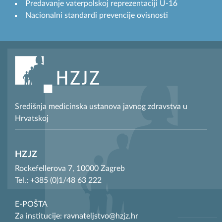
Predavanje vaterpolskoj reprezentaciji U-16
Nacionalni standardi prevencije ovisnosti
Središnja medicinska ustanova javnog zdravstva u
Hrvatskoj
HZJZ
Rockefellerova 7, 10000 Zagreb
Tel.: +385 (0)1/48 63 222
E-POŠTA
Za institucije: ravnateljstvo@hzjz.hr