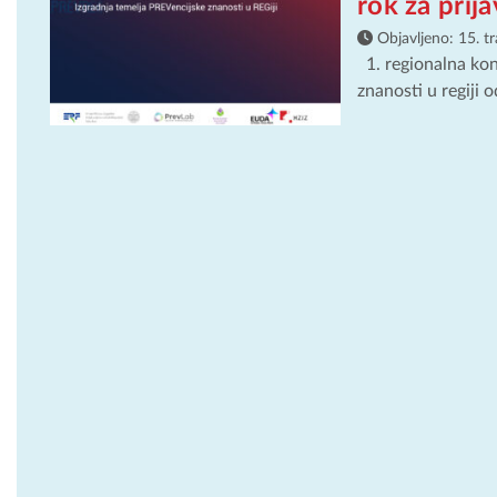
rok za prij
Objavljeno:
15. t
1. regionalna kon
znanosti u regiji o