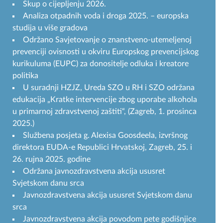
Skup o cijepljenju 2026.
Analiza otpadnih voda i droga 2025. – europska
studija u više gradova
Održano Savjetovanje o znanstveno-utemeljenoj
prevenciji ovisnosti u okviru Europskog prevencijskog
kurikuluma (EUPC) za donositelje odluka i kreatore
politika
U suradnji HZJZ, Ureda SZO u RH i SZO održana
edukacija „Kratke intervencije zbog uporabe alkohola
u primarnoj zdravstvenoj zaštiti“, (Zagreb, 1. prosinca
2025.)
Službena posjeta g. Alexisa Goosdeela, izvršnog
direktora EUDA-e Republici Hrvatskoj, Zagreb, 25. i
26. rujna 2025. godine
Održana javnozdravstvena akcija ususret
Svjetskom danu srca
Javnozdravstvena akcija ususret Svjetskom danu
srca
Javnozdravstvena akcija povodom pete godišnjice