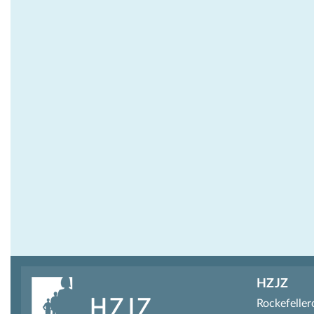
HZJZ
Rockefeller