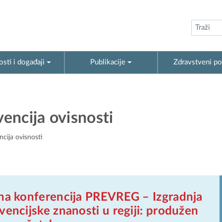
sti i događaji
Publikacije
Zdravstveni po
encija ovisnosti
cija ovisnosti
lna konferencija PREVREG – Izgradnja
vencijske znanosti u regiji: produžen