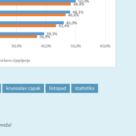
krunoslav capak
listopad
statistika
mreža!