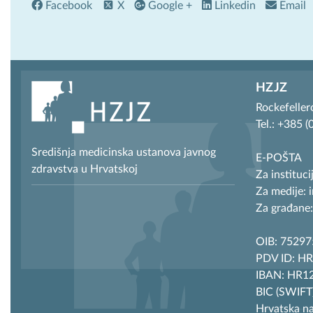
Facebook
X
Google +
Linkedin
Email
HZJZ
Rockefeller
Tel.: +385 
Središnja medicinska ustanova javnog
E-POŠTA
zdravstva u Hrvatskoj
Za instituci
Za medije: 
Za građane:
OIB: 7529
PDV ID: H
IBAN: HR12
BIC (SWIF
Hrvatska n