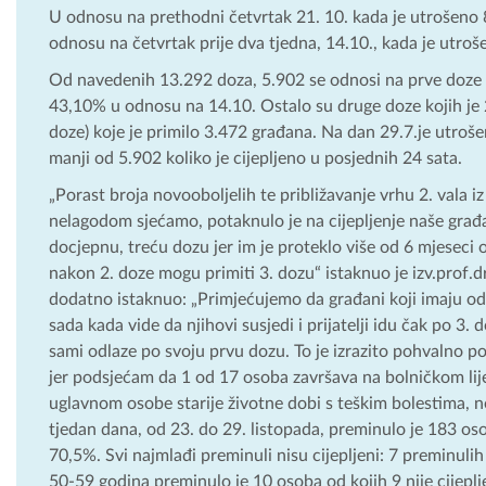
U odnosu na prethodni četvrtak 21. 10. kada je utrošeno
odnosu na četvrtak prije dva tjedna, 14.10., kada je utro
Od navedenih 13.292 doza, 5.902 se odnosi na prve doze š
43,10% u odnosu na 14.10. Ostalo su druge doze kojih je 
doze) koje je primilo 3.472 građana. Na dan 29.7.je utroš
manji od 5.902 koliko je cijepljeno u posjednih 24 sata.
„Porast broja novooboljelih te približavanje vrhu 2. vala i
nelagodom sjećamo, potaknulo je na cijepljenje naše građan
docjepnu, treću dozu jer im je proteklo više od 6 mjeseci 
nakon 2. doze mogu primiti 3. dozu“ istaknuo je izv.prof.d
dodatno istaknuo: „Primjećujemo da građani koji imaju odre
sada kada vide da njihovi susjedi i prijatelji idu čak po 3. d
sami odlaze po svoju prvu dozu. To je izrazito pohvalno 
jer podsjećam da 1 od 17 osoba završava na bolničkom lij
uglavnom osobe starije životne dobi s teškim bolestima, no
tjedan dana, od 23. do 29. listopada, preminulo je 183 oso
70,5%. Svi najmlađi preminuli nisu cijepljeni: 7 preminulih 
50-59 godina preminulo je 10 osoba od kojih 9 nije cijeplj