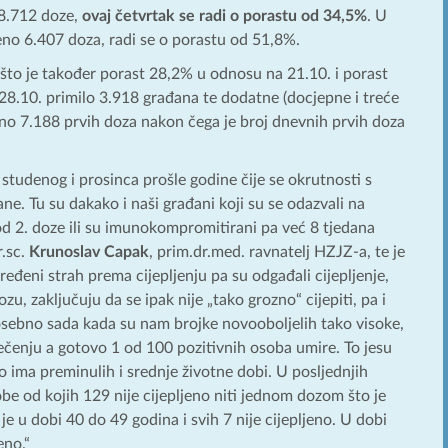
 8.712 doze,
ovaj četvrtak se radi o porastu od 34,5%
. U
šeno 6.407 doza, radi se o porastu od 51,8%.
to je također porast 28,2% u odnosu na 21.10. i porast
28.10. primilo 3.918 građana te dodatne (docjepne i treće
eno 7.188 prvih doza nakon čega je broj dnevnih prvih doza
z studenog i prosinca prošle godine čije se okrutnosti s
e. Tu su dakako i naši građani koji su se odazvali na
od 2. doze ili su imunokompromitirani pa već 8 tjedana
r.sc.
Krunoslav Capak
, prim.dr.med. ravnatelj HZJZ-a, te je
đeni strah prema cijepljenju pa su odgađali cijepljenje,
ozu, zaključuju da se ipak nije „tako grozno“ cijepiti, pa i
posebno sada kada su nam brojke novooboljelih tako visoke,
ečenju a gotovo 1 od 100 pozitivnih osoba umire. To jesu
 ima preminulih i srednje životne dobi. U posljednjih
be od kojih 129 nije cijepljeno niti jednom dozom što je
je u dobi 40 do 49 godina i svih 7 nije cijepljeno. U dobi
eno.“