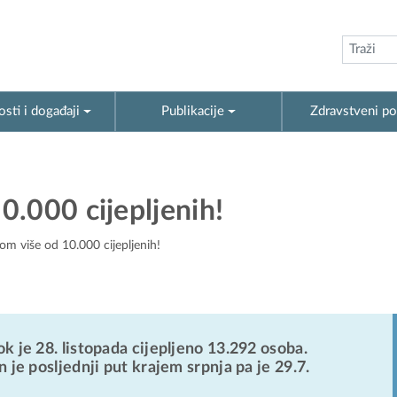
sti i događaji
Publikacije
Zdravstveni po
.000 cijepljenih!
m više od 10.000 cijepljenih!
ok je 28. listopada cijepljeno 13.292 osoba.
n je posljednji put krajem srpnja pa je 29.7.