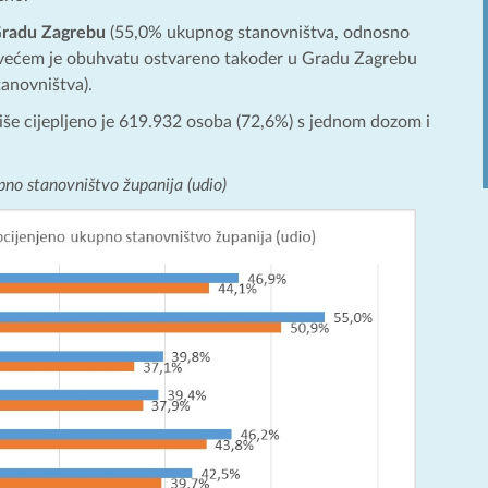
radu Zagrebu
(55,0% ukupnog stanovništva, odnosno
najvećem je obuhvatu ostvareno također u Gradu Zagrebu
anovništva).
više cijepljeno je 619.932 osoba (72,6%) s jednom dozom i
pno stanovništvo županija (udio)