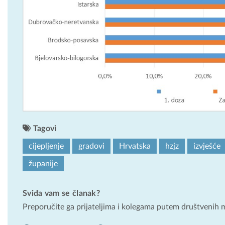
Tagovi
cijepljenje
gradovi
Hrvatska
hzjz
izvješće
županije
Sviđa vam se članak?
Preporučite ga prijateljima i kolegama putem društvenih 