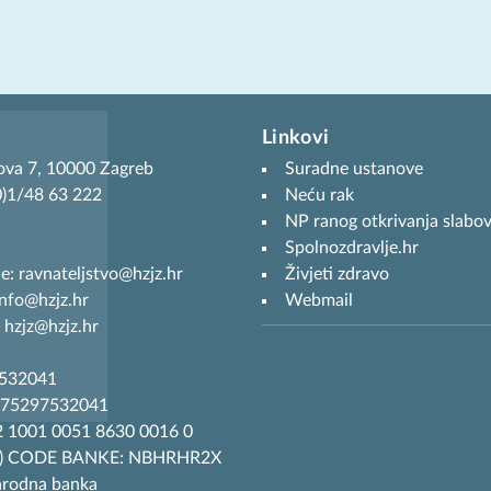
Linkovi
ova 7, 10000 Zagreb
Suradne ustanove
(0)1/48 63 222
Neću rak
NP ranog otkrivanja slabov
Spolnozdravlje.hr
je: ravnateljstvo@hzjz.hr
Živjeti zdravo
info@hzjz.hr
Webmail
 hzjz@hzjz.hr
7532041
R75297532041
 1001 0051 8630 0016 0
T) CODE BANKE: NBHRHR2X
arodna banka