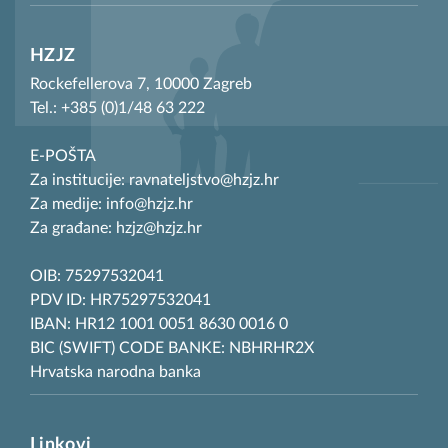
HZJZ
Rockefellerova 7, 10000 Zagreb
Tel.: +385 (0)1/48 63 222
E-POŠTA
Za institucije: ravnateljstvo@hzjz.hr
Za medije: info@hzjz.hr
Za građane: hzjz@hzjz.hr
OIB: 75297532041
PDV ID: HR75297532041
IBAN: HR12 1001 0051 8630 0016 0
BIC (SWIFT) CODE BANKE: NBHRHR2X
Hrvatska narodna banka
Linkovi