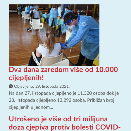
Dva dana zaredom više od 10.000
cijepljenih!
Objavljeno:
29. listopada 2021.
Na dan 27. listopada cijepljeno je 11.320 osoba dok je
28. listopada cijepljeno 13.292 osoba. Približan broj
cijepljenih u jednom...
Utrošeno je više od tri milijuna
doza cjepiva protiv bolesti COVID-