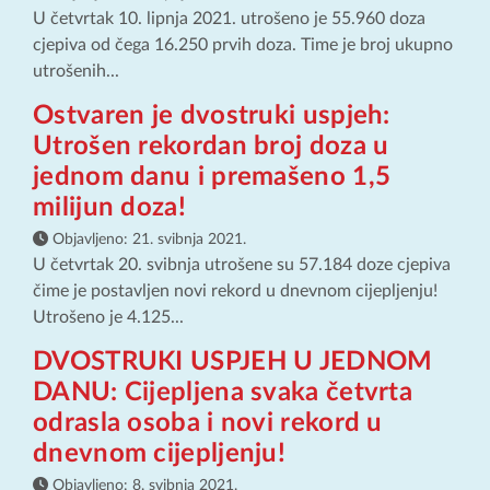
U četvrtak 10. lipnja 2021. utrošeno je 55.960 doza
cjepiva od čega 16.250 prvih doza. Time je broj ukupno
utrošenih...
Ostvaren je dvostruki uspjeh:
Utrošen rekordan broj doza u
jednom danu i premašeno 1,5
milijun doza!
Objavljeno:
21. svibnja 2021.
U četvrtak 20. svibnja utrošene su 57.184 doze cjepiva
čime je postavljen novi rekord u dnevnom cijepljenju!
Utrošeno je 4.125...
DVOSTRUKI USPJEH U JEDNOM
DANU: Cijepljena svaka četvrta
odrasla osoba i novi rekord u
dnevnom cijepljenju!
Objavljeno:
8. svibnja 2021.