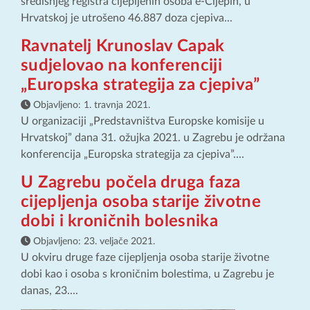
središnjeg registra cijepljenih osoba e-Cijepih, u
Hrvatskoj je utrošeno 46.887 doza cjepiva...
Ravnatelj Krunoslav Capak
sudjelovao na konferenciji
„Europska strategija za cjepiva”
Objavljeno:
1. travnja 2021.
U organizaciji „Predstavništva Europske komisije u
Hrvatskoj” dana 31. ožujka 2021. u Zagrebu je održana
konferencija „Europska strategija za cjepiva”....
U Zagrebu počela druga faza
cijepljenja osoba starije životne
dobi i kroničnih bolesnika
Objavljeno:
23. veljače 2021.
U okviru druge faze cijepljenja osoba starije životne
dobi kao i osoba s kroničnim bolestima, u Zagrebu je
danas, 23....