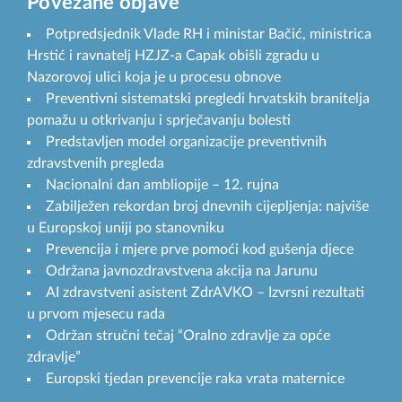
Povezane objave
Potpredsjednik Vlade RH i ministar Bačić, ministrica
Hrstić i ravnatelj HZJZ-a Capak obišli zgradu u
Nazorovoj ulici koja je u procesu obnove
Preventivni sistematski pregledi hrvatskih branitelja
pomažu u otkrivanju i sprječavanju bolesti
Predstavljen model organizacije preventivnih
zdravstvenih pregleda
Nacionalni dan ambliopije – 12. rujna
Zabilježen rekordan broj dnevnih cijepljenja: najviše
u Europskoj uniji po stanovniku
Prevencija i mjere prve pomoći kod gušenja djece
Održana javnozdravstvena akcija na Jarunu
AI zdravstveni asistent ZdrAVKO – Izvrsni rezultati
u prvom mjesecu rada
Održan stručni tečaj “Oralno zdravlje za opće
zdravlje”
Europski tjedan prevencije raka vrata maternice