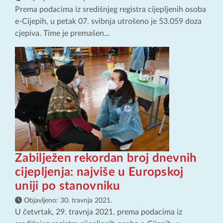
Prema podacima iz središnjeg registra cijepljenih osoba
e-Cijepih, u petak 07. svibnja utrošeno je 53.059 doza
cjepiva. Time je premašen...
Zabilježen rekordan broj dnevnih
cijepljenja: najviše u Europskoj
uniji po stanovniku
Objavljeno:
30. travnja 2021.
U četvrtak, 29. travnja 2021. prema podacima iz