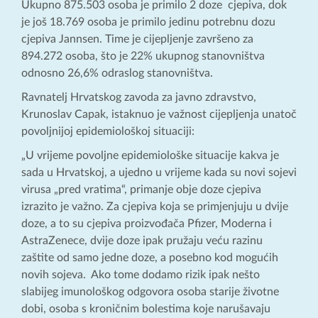
Ukupno 875.503 osoba je primilo 2 doze cjepiva, dok
je još 18.769 osoba je primilo jedinu potrebnu dozu
cjepiva Jannsen. Time je cijepljenje završeno za
894.272 osoba, što je 22% ukupnog stanovništva
odnosno 26,6% odraslog stanovništva.
Ravnatelj Hrvatskog zavoda za javno zdravstvo,
Krunoslav Capak, istaknuo je važnost cijepljenja unatoč
povoljnijoj epidemiološkoj situaciji:
„U vrijeme povoljne epidemiološke situacije kakva je
sada u Hrvatskoj, a ujedno u vrijeme kada su novi sojevi
virusa „pred vratima“, primanje obje doze cjepiva
izrazito je važno. Za cjepiva koja se primjenjuju u dvije
doze, a to su cjepiva proizvođača Pfizer, Moderna i
AstraZenece, dvije doze ipak pružaju veću razinu
zaštite od samo jedne doze, a posebno kod mogućih
novih sojeva. Ako tome dodamo rizik ipak nešto
slabijeg imunološkog odgovora osoba starije životne
dobi, osoba s kroničnim bolestima koje narušavaju