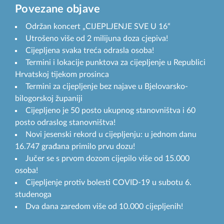
Povezane objave
Održan koncert „CIJEPLJENJE SVE U 16“
Utrošeno više od 2 milijuna doza cjepiva!
Cijepljena svaka treća odrasla osoba!
Termini i lokacije punktova za cijepljenje u Republici
Hrvatskoj tijekom prosinca
Termini za cijepljenje bez najave u Bjelovarsko-
bilogorskoj županiji
Cijepljeno je 50 posto ukupnog stanovništva i 60
posto odraslog stanovništva!
Novi jesenski rekord u cijepljenju: u jednom danu
16.747 građana primilo prvu dozu!
Jučer se s prvom dozom cijepilo više od 15.000
osoba!
Cijepljenje protiv bolesti COVID-19 u subotu 6.
studenoga
Dva dana zaredom više od 10.000 cijepljenih!