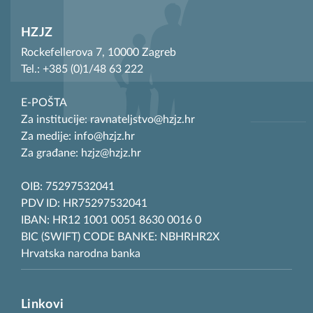
HZJZ
Rockefellerova 7, 10000 Zagreb
Tel.: +385 (0)1/48 63 222
E-POŠTA
Za institucije: ravnateljstvo@hzjz.hr
Za medije: info@hzjz.hr
Za građane: hzjz@hzjz.hr
OIB: 75297532041
PDV ID: HR75297532041
IBAN: HR12 1001 0051 8630 0016 0
BIC (SWIFT) CODE BANKE: NBHRHR2X
Hrvatska narodna banka
Linkovi