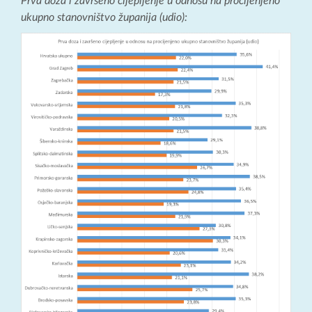
Prva doza i završeno cijepljenje u odnosu na procijenjeno
ukupno stanovništvo županija (udio):