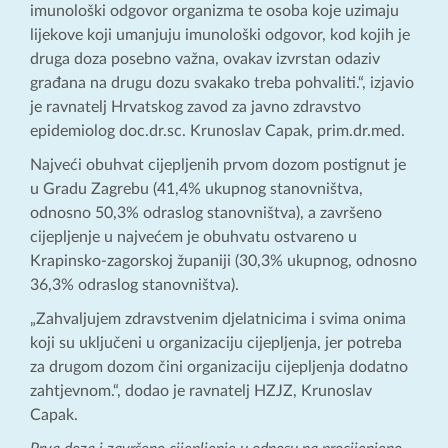
imunološki odgovor organizma te osoba koje uzimaju
lijekove koji umanjuju imunološki odgovor, kod kojih je
druga doza posebno važna, ovakav izvrstan odaziv
građana na drugu dozu svakako treba pohvaliti.“, izjavio
je ravnatelj Hrvatskog zavod za javno zdravstvo
epidemiolog doc.dr.sc. Krunoslav Capak, prim.dr.med.
Najveći obuhvat cijepljenih prvom dozom postignut je
u Gradu Zagrebu (41,4% ukupnog stanovništva,
odnosno 50,3% odraslog stanovništva), a završeno
cijepljenje u najvećem je obuhvatu ostvareno u
Krapinsko-zagorskoj županiji (30,3% ukupnog, odnosno
36,3% odraslog stanovništva).
„Zahvaljujem zdravstvenim djelatnicima i svima onima
koji su uključeni u organizaciju cijepljenja, jer potreba
za drugom dozom čini organizaciju cijepljenja dodatno
zahtjevnom.“, dodao je ravnatelj HZJZ, Krunoslav
Capak.