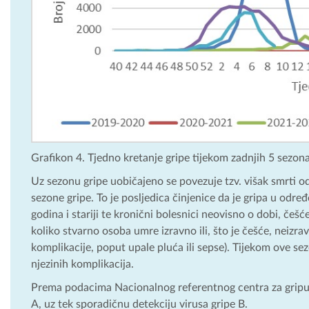
Grafikon 4. Tjedno kretanje gripe tijekom zadnjih 5 sezon
Uz sezonu gripe uobičajeno se povezuje tzv. višak smrti 
sezone gripe. To je posljedica činjenice da je gripa u od
godina i stariji te kronični bolesnici neovisno o dobi, če
koliko stvarno osoba umre izravno ili, što je češće, neizra
komplikacije, poput upale pluća ili sepse). Tijekom ove se
njezinih komplikacija.
Prema podacima Nacionalnog referentnog centra za gripu 
A, uz tek sporadičnu detekciju virusa gripe B.