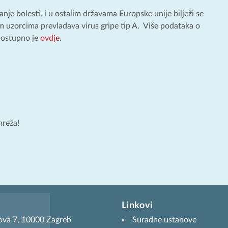
je bolesti, i u ostalim državama Europske unije bilježi se
im uzorcima prevladava virus gripe tip A. Više podataka o
dostupno je
ovdje
.
mreža!
Linkovi
ova 7, 10000 Zagreb
Suradne ustanove