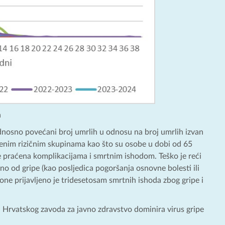
a
odnosno povećani broj umrlih u odnosu na broj umrlih izvan
ređenim rizičnim skupinama kao što su osobe u dobi od 65
šće praćena komplikacijama i smrtnim ishodom. Teško je reći
vno od gripe (kao posljedica pogoršanja osnovne bolesti ili
zone prijavljeno je tridesetosam smrtnih ishoda zbog gripe i
Hrvatskog zavoda za javno zdravstvo dominira virus gripe