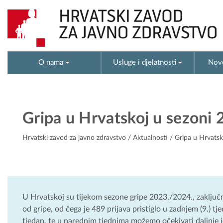
O nama
Usluge i djelatnosti
Novo
Gripa u Hrvatskoj u sezoni 
Hrvatski zavod za javno zdravstvo
/
Aktualnosti
/ Gripa u Hrvatsk
U Hrvatskoj su tijekom sezone gripe 2023./2024., zaključno
od gripe, od čega je 489 prijava pristiglo u zadnjem (9.) tj
tjedan, te u narednim tjednima možemo očekivati daljnje jen