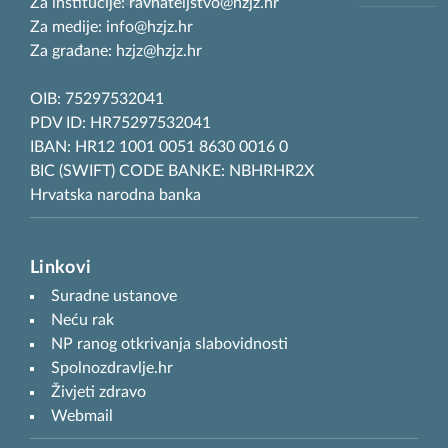
Za institucije: ravnateljstvo@hzjz.hr
Za medije: info@hzjz.hr
Za građane: hzjz@hzjz.hr
OIB: 75297532041
PDV ID: HR75297532041
IBAN: HR12 1001 0051 8630 0016 0
BIC (SWIFT) CODE BANKE: NBHRHR2X
Hrvatska narodna banka
Linkovi
Suradne ustanove
Neću rak
NP ranog otkrivanja slabovidnosti
Spolnozdravlje.hr
Živjeti zdravo
Webmail