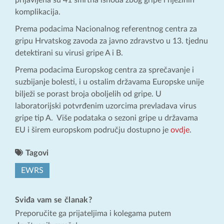
prijavljena su 41 smrtna ishoda zbog gripe i njezinih
komplikacija.
Prema podacima Nacionalnog referentnog centra za
gripu Hrvatskog zavoda za javno zdravstvo u 13. tjednu
detektirani su virusi gripe A i B.
Prema podacima Europskog centra za sprečavanje i
suzbijanje bolesti, i u ostalim državama Europske unije
bilježi se porast broja oboljelih od gripe. U
laboratorijski potvrđenim uzorcima prevladava virus
gripe tip A. Više podataka o sezoni gripe u državama
EU i širem europskom području dostupno je
ovdje
.
Tagovi
EWRS
Sviđa vam se članak?
Preporučite ga prijateljima i kolegama putem