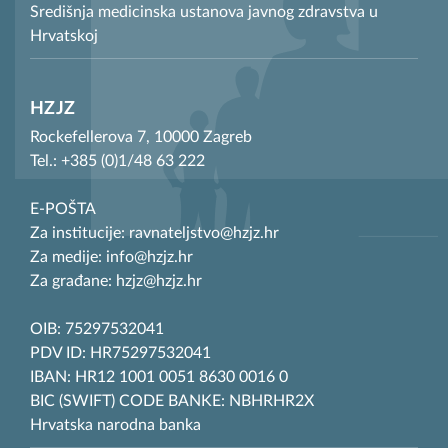
Središnja medicinska ustanova javnog zdravstva u
Hrvatskoj
HZJZ
Rockefellerova 7, 10000 Zagreb
Tel.: +385 (0)1/48 63 222
E-POŠTA
Za institucije: ravnateljstvo@hzjz.hr
Za medije: info@hzjz.hr
Za građane: hzjz@hzjz.hr
OIB: 75297532041
PDV ID: HR75297532041
IBAN: HR12 1001 0051 8630 0016 0
BIC (SWIFT) CODE BANKE: NBHRHR2X
Hrvatska narodna banka