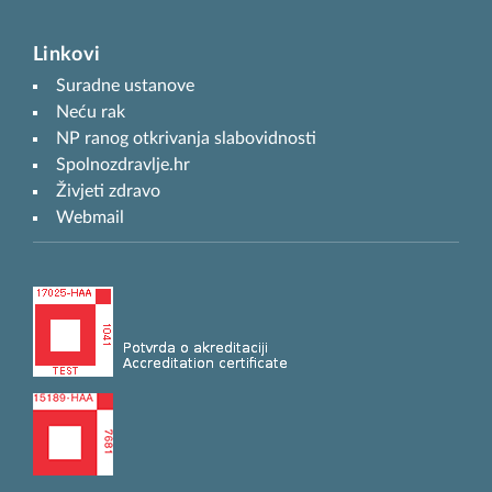
Linkovi
Suradne ustanove
Neću rak
NP ranog otkrivanja slabovidnosti
Spolnozdravlje.hr
Živjeti zdravo
Webmail