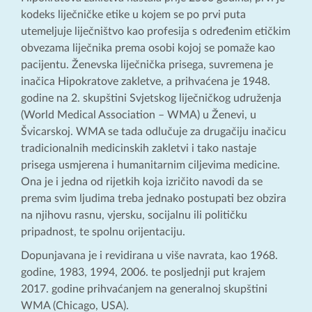
kodeks liječničke etike u kojem se po prvi puta
utemeljuje liječništvo kao profesija s određenim etičkim
obvezama liječnika prema osobi kojoj se pomaže kao
pacijentu. Ženevska liječnička prisega, suvremena je
inačica Hipokratove zakletve, a prihvaćena je 1948.
godine na 2. skupštini Svjetskog liječničkog udruženja
(World Medical Association – WMA) u Ženevi, u
Švicarskoj. WMA se tada odlučuje za drugačiju inačicu
tradicionalnih medicinskih zakletvi i tako nastaje
prisega usmjerena i humanitarnim ciljevima medicine.
Ona je i jedna od rijetkih koja izričito navodi da se
prema svim ljudima treba jednako postupati bez obzira
na njihovu rasnu, vjersku, socijalnu ili političku
pripadnost, te spolnu orijentaciju.
Dopunjavana je i revidirana u više navrata, kao 1968.
godine, 1983, 1994, 2006. te posljednji put krajem
2017. godine prihvaćanjem na generalnoj skupštini
WMA (Chicago, USA).