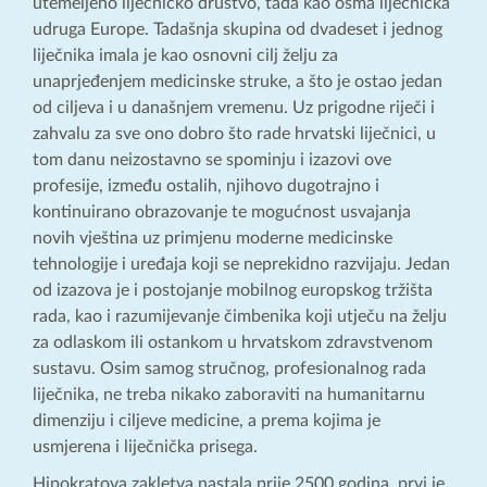
utemeljeno liječničko društvo, tada kao osma liječnička
udruga Europe. Tadašnja skupina od dvadeset i jednog
liječnika imala je kao osnovni cilj želju za
unaprjeđenjem medicinske struke, a što je ostao jedan
od ciljeva i u današnjem vremenu. Uz prigodne riječi i
zahvalu za sve ono dobro što rade hrvatski liječnici, u
tom danu neizostavno se spominju i izazovi ove
profesije, između ostalih, njihovo dugotrajno i
kontinuirano obrazovanje te mogućnost usvajanja
novih vještina uz primjenu moderne medicinske
tehnologije i uređaja koji se neprekidno razvijaju. Jedan
od izazova je i postojanje mobilnog europskog tržišta
rada, kao i razumijevanje čimbenika koji utječu na želju
za odlaskom ili ostankom u hrvatskom zdravstvenom
sustavu. Osim samog stručnog, profesionalnog rada
liječnika, ne treba nikako zaboraviti na humanitarnu
dimenziju i ciljeve medicine, a prema kojima je
usmjerena i liječnička prisega.
Hipokratova zakletva nastala prije 2500 godina, prvi je