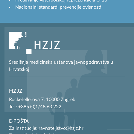
Predavanje vaterpolskoj reprezentaciji U-16
Nacionalni standardi prevencije ovisnosti
Središnja medicinska ustanova javnog zdravstva u
Hrvatskoj
HZJZ
Rockefellerova 7, 10000 Zagreb
Tel.: +385 (0)1/48 63 222
E-POŠTA
Za institucije: ravnateljstvo@hzjz.hr