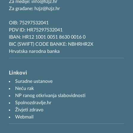
Za medije: info@hzjz.hr
Za građane: hzjz@hzjz.hr
OIB: 75297532041
PDV ID: HR75297532041
IBAN: HR12 1001 0051 8630 0016 0
BIC (SWIFT) CODE BANKE: NBHRHR2X
Hrvatska narodna banka
Linkovi
Suradne ustanove
Neću rak
NP ranog otkrivanja slabovidnosti
Spolnozdravlje.hr
Živjeti zdravo
Webmail