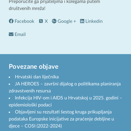
Preporučite ga prijateljima i kolegama putem
društvenih mreža!
Facebook
X
Google +
Linkedin
Email
Povezane objave
Hrvatski dan liječnika
JA HEROES – završni dijalog o politikama planiranja
zdravstvenih resursa
Infekcija HIV-om i AIDS u Hrvatskoj u 2025. godini –
epidemiološki podaci
Objavljeni su rezultati šestog kruga prikupljanja
podataka Europske inicijative za praćenje debljine u
djece – COSI (2022-2024)