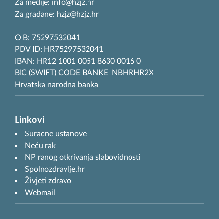
Za medije: info@hzjz.hr
Za građane: hzjz@hzjz.hr
OIB: 75297532041
PDV ID: HR75297532041
IBAN: HR12 1001 0051 8630 0016 0
BIC (SWIFT) CODE BANKE: NBHRHR2X
Hrvatska narodna banka
Linkovi
Suradne ustanove
Neću rak
NP ranog otkrivanja slabovidnosti
Spolnozdravlje.hr
Živjeti zdravo
Webmail