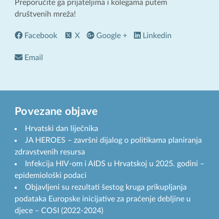
Preporučite ga prijateljima i kolegama putem
društvenih mreža!
Facebook
X
Google +
Linkedin
Email
Povezane objave
Hrvatski dan liječnika
JA HEROES – završni dijalog o politikama planiranja
zdravstvenih resursa
Infekcija HIV-om i AIDS u Hrvatskoj u 2025. godini –
epidemiološki podaci
Objavljeni su rezultati šestog kruga prikupljanja
podataka Europske inicijative za praćenje debljine u
djece – COSI (2022-2024)