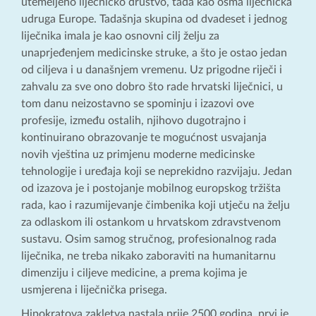
utemeljeno liječničko društvo, tada kao osma liječnička
udruga Europe. Tadašnja skupina od dvadeset i jednog
liječnika imala je kao osnovni cilj želju za
unaprjeđenjem medicinske struke, a što je ostao jedan
od ciljeva i u današnjem vremenu. Uz prigodne riječi i
zahvalu za sve ono dobro što rade hrvatski liječnici, u
tom danu neizostavno se spominju i izazovi ove
profesije, između ostalih, njihovo dugotrajno i
kontinuirano obrazovanje te mogućnost usvajanja
novih vještina uz primjenu moderne medicinske
tehnologije i uređaja koji se neprekidno razvijaju. Jedan
od izazova je i postojanje mobilnog europskog tržišta
rada, kao i razumijevanje čimbenika koji utječu na želju
za odlaskom ili ostankom u hrvatskom zdravstvenom
sustavu. Osim samog stručnog, profesionalnog rada
liječnika, ne treba nikako zaboraviti na humanitarnu
dimenziju i ciljeve medicine, a prema kojima je
usmjerena i liječnička prisega.
Hipokratova zakletva nastala prije 2500 godina, prvi je