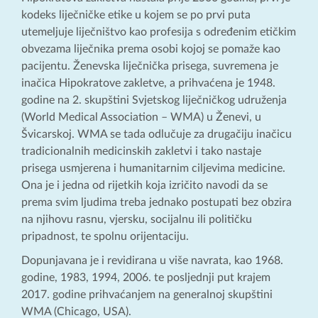
kodeks liječničke etike u kojem se po prvi puta
utemeljuje liječništvo kao profesija s određenim etičkim
obvezama liječnika prema osobi kojoj se pomaže kao
pacijentu. Ženevska liječnička prisega, suvremena je
inačica Hipokratove zakletve, a prihvaćena je 1948.
godine na 2. skupštini Svjetskog liječničkog udruženja
(World Medical Association – WMA) u Ženevi, u
Švicarskoj. WMA se tada odlučuje za drugačiju inačicu
tradicionalnih medicinskih zakletvi i tako nastaje
prisega usmjerena i humanitarnim ciljevima medicine.
Ona je i jedna od rijetkih koja izričito navodi da se
prema svim ljudima treba jednako postupati bez obzira
na njihovu rasnu, vjersku, socijalnu ili političku
pripadnost, te spolnu orijentaciju.
Dopunjavana je i revidirana u više navrata, kao 1968.
godine, 1983, 1994, 2006. te posljednji put krajem
2017. godine prihvaćanjem na generalnoj skupštini
WMA (Chicago, USA).