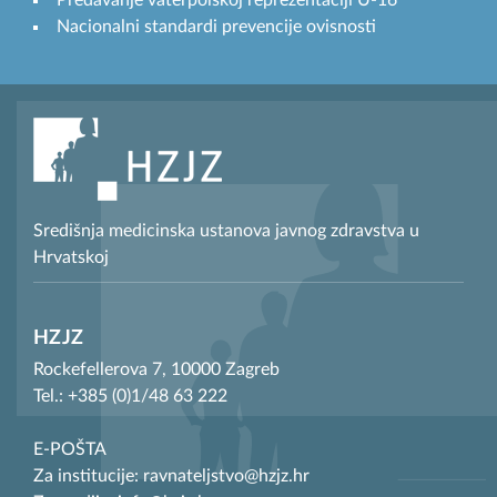
Predavanje vaterpolskoj reprezentaciji U-16
Nacionalni standardi prevencije ovisnosti
Središnja medicinska ustanova javnog zdravstva u
Hrvatskoj
HZJZ
Rockefellerova 7, 10000 Zagreb
Tel.: +385 (0)1/48 63 222
E-POŠTA
Za institucije: ravnateljstvo@hzjz.hr