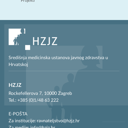
Projekti
Središnja medicinska ustanova javnog zdravstva u
Hrvatskoj
HZJZ
Rockefellerova 7, 10000 Zagreb
Tel.: +385 (0)1/48 63 222
E-POŠTA
Za institucije: ravnateljstvo@hzjz.hr
Za medije: info@hzjz.hr