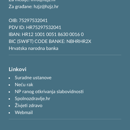
Za građane: hzjz@hzjz.hr
OIB: 75297532041
PDV ID: HR75297532041
IBAN: HR12 1001 0051 8630 0016 0
BIC (SWIFT) CODE BANKE: NBHRHR2X
Hrvatska narodna banka
Linkovi
Suradne ustanove
Neću rak
NP ranog otkrivanja slabovidnosti
Spolnozdravlje.hr
Živjeti zdravo
Webmail