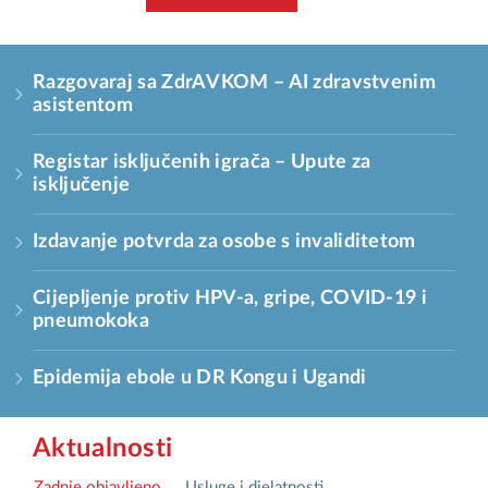
Razgovaraj sa ZdrAVKOM – AI zdravstvenim
asistentom
Registar isključenih igrača – Upute za
isključenje
Izdavanje potvrda za osobe s invaliditetom
Cijepljenje protiv HPV-a, gripe, COVID-19 i
pneumokoka
Epidemija ebole u DR Kongu i Ugandi
Aktualnosti
Zadnje objavljeno
Usluge i djelatnosti