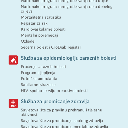
Nacionalni program ranog otkrivanja raka dojke
Nacionalni program ranog otkrivanja raka debelog
crijeva
Mortalitetna statistika
Registar za rak
Kardiovaskularne bolesti
Mentalni poremećaji
Ozljede
Šećerna bolest i CroDiab registar
Služba za epidemiologiju zaraznih bolesti
Praćenje zaraznih bolesti
Program cijepljenja
Putnička ambulanta
Sanitarne iskaznice
HIV, spolno i krvlju prenosive bolesti
Služba za promicanje zdravlja
Savjetovalište za pravilnu prehranu i tjelesnu
aktivnost
Savjetovalište za promicanje spolnog zdravlja
Savjetovalište za promicanje mentalnog zdravlja