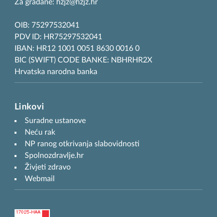
Za građane: hzjz@hzjz.hr
OIB: 75297532041
PDV ID: HR75297532041
IBAN: HR12 1001 0051 8630 0016 0
BIC (SWIFT) CODE BANKE: NBHRHR2X
Hrvatska narodna banka
Linkovi
Suradne ustanove
Neću rak
NP ranog otkrivanja slabovidnosti
Spolnozdravlje.hr
Živjeti zdravo
Webmail