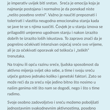
je imperativ uvijek biti sretan. Sreća je emocija koja je
najmanje postojana i normalno je da ponekad niste
„nešto posebno sretni“. Važno je naučiti prepoznati i
tolerirati i vlastita neugodna emocionalna stanja kada
se jave te se s njima suočiti. Čovjek je u stanju iznova se
prilagoditi umjereno ugodnom stanju i nakon izrazito
dobrih te izrazito loših iskustava. To zapravo znači da je
pogrešno očekivati intenzivan osjećaj sreće svo vrijeme,
ali je za očekivati oporavak od teškoća i „teških“
trenutaka.
Na trajnu ili opću razinu sreće, ljudska sposobnost da
aktivno mijenja svijet oko sebe, a time i svoju sreću
utječe gotovo jednako koliko i genetski faktori. Zato se
može reći da za sreću nije jedino bitno što nosimo u
našim genima niti što nam se dogodi, nego i što s time
radimo.
Svoje osobno zadovoljstvo i sreću možemo poboljšati
jednostavnim svakodnevnim aktivnostima, posebno